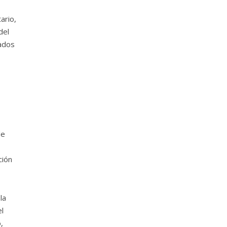
ario,
del
tados
o
de
ción
la
l
,