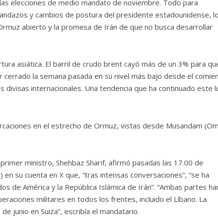
 las elecciones de medio mandato de noviembre. Todo para
andazos y cambios de postura del presidente estadounidense, l
 Ormuz abierto y la promesa de Irán de que no busca desarrollar
ura asiática. El barril de crudo brent cayó más de un 3% para qu
ber cerrado la semana pasada en su nivel más bajo desde el comie
as divisas internacionales. Una tendencia que ha continuado este l
rcaciones en el estrecho de Ormuz, vistas desde Musandam (Om
 primer ministro, Shehbaz Sharif, afirmó pasadas las 17.00 de
 en su cuenta en X que, “tras intensas conversaciones”, “se ha
os de América y la República Islámica de Irán”. “Ambas partes ha
aciones militares en todos los frentes, incluido el Líbano. La
 de junio en Suiza”, escribía el mandatario.