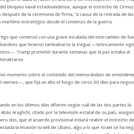
a” del bloqueo naval estadounidense, aunque el estrecho de Ormuz
s después de la ceremonia de firma, “a causa de la retirada de las
o marítimo estratégico desde el comienzo de la guerra.
értigo que comenzó con una grave escalada del intercambio de fu
mbardeos que hicieron tambalearse la tregua —teóricamente vig
mientos—. Trump prometió durante semanas que la paz estaba al
erializarse.
último momento sobre el contenido del memorándum de entendimi
viernes—, que fija un alto el fuego de otros 60 días para negoci
ndo en los últimos días difieren según cuál de las dos partes la
, Abás Araghchí, citado por la televisión estatal de su país, asegur
o dos, que el acuerdo provisional incluirá reabrir el estrecho d
ncluida la invasión israelí de Líbano, algo a lo que Israel se ha ne