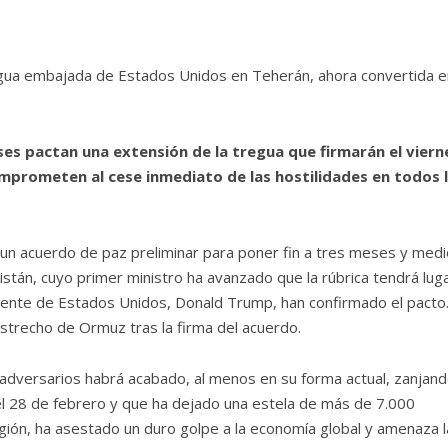
tigua embajada de Estados Unidos en Teherán, ahora convertida e
ses pactan una extensión de la tregua que firmarán el viern
omprometen al cese inmediato de las hostilidades en todos 
un acuerdo de paz preliminar para poner fin a tres meses y medi
tán, cuyo primer ministro ha avanzado que la rúbrica tendrá luga
dente de Estados Unidos, Donald Trump, han confirmado el pacto.
strecho de Ormuz tras la firma del acuerdo.
os adversarios habrá acabado, al menos en su forma actual, zanjan
el 28 de febrero y que ha dejado una estela de más de 7.000
gión, ha asestado un duro golpe a la economía global y amenaza l