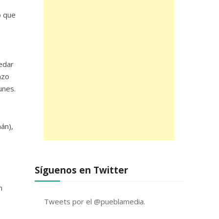
o que
edar
nzo
unes.
án),
Síguenos en Twitter
n
Tweets por el @pueblamedia.