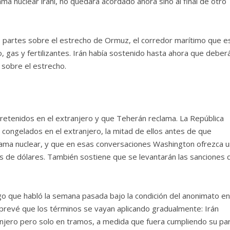
ama nuclear iraní, no quedará acordado ahora sino al final de otro
s partes sobre el estrecho de Ormuz, el corredor marítimo que e
o, gas y fertilizantes. Irán había sostenido hasta ahora que deber
sobre el estrecho.
s retenidos en el extranjero y que Teherán reclama. La República
s congelados en el extranjero, la mitad de ellos antes de que
ama nuclear, y que en esas conversaciones Washington ofrezca u
s de dólares. También sostiene que se levantarán las sanciones 
go que habló la semana pasada bajo la condición del anonimato en
 prevé que los términos se vayan aplicando gradualmente: Irán
anjero pero solo en tramos, a medida que fuera cumpliendo su pa