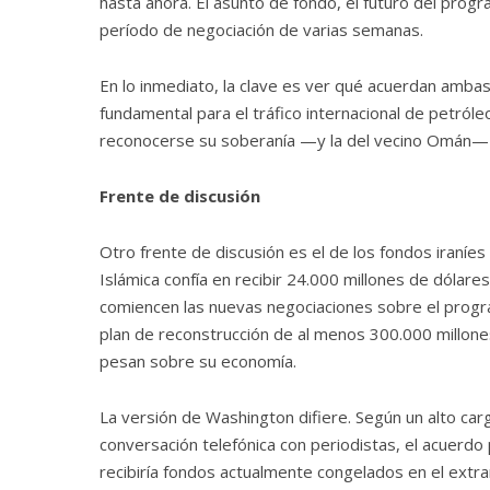
hasta ahora. El asunto de fondo, el futuro del progr
período de negociación de varias semanas.
En lo inmediato, la clave es ver qué acuerdan amba
fundamental para el tráfico internacional de petróle
reconocerse su soberanía —y la del vecino Omán— 
Frente de discusión
Otro frente de discusión es el de los fondos iraníe
Islámica confía en recibir 24.000 millones de dólare
comiencen las nuevas negociaciones sobre el progr
plan de reconstrucción de al menos 300.000 millone
pesan sobre su economía.
La versión de Washington difiere. Según un alto car
conversación telefónica con periodistas, el acuerdo
recibiría fondos actualmente congelados en el extr