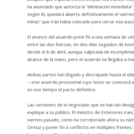
ha anunciado que autoriza la “eliminación inmediat
según él, quedará abierto definitivamente el vierne
minas” que Irán había colocado para cerrar ese pas
El anuncio del acuerdo pone fin a una semana de v
entre las dos fuerzas, en dos días seguidos de bo
desde el 8 de abril, aunque salpicada de incumpli
alcance de la mano, pero el acuerdo no llegaba a mat
Ambas partes han litigado y discrepado hasta el 
—ese acuerdo provisional cuyo texto se conocerá el 
en ese tiempo el pacto definitivo.
Las versiones de lo negociado que se han ido divulga
explique a su público. El ministro de Exteriores iraní
viernes pasado, como ha corroborado ahora su númer
Ormuz y poner fin a conflictos en múltiples frentes; i