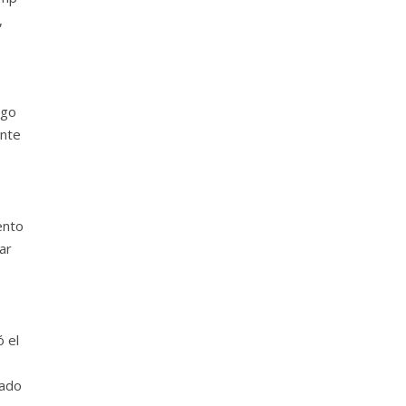
,
ego
ente
ento
ar
ó el
e
gado