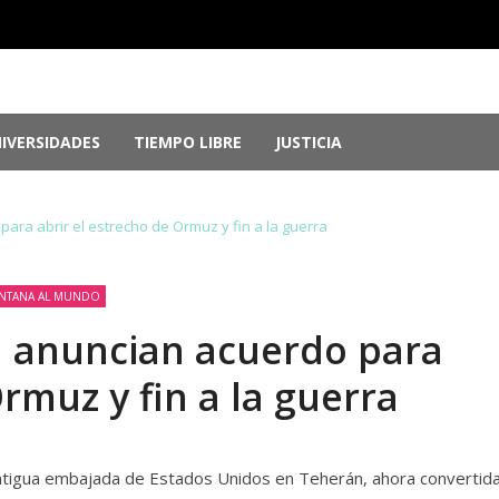
IVERSIDADES
TIEMPO LIBRE
JUSTICIA
e Guerrero, por ocultar evidencia del ‘Cas...
agosto 6, 2026
r genocidio en Gaza
agosto 5, 2026
ara abrir el estrecho de Ormuz y fin a la guerra
 2026: Más de 250 medallas y busca récord...
agosto 4, 2026
memorias del chef Anthony Bourdain
julio 29, 2026
nversión; el Parlamento aprueba reformas ...
julio 29, 2026
NTANA AL MUNDO
n anuncian acuerdo para
Ormuz y fin a la guerra