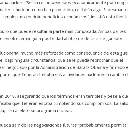
grama nuclear. “Serán recompensados económicamente por cumpli
 material nuclear, como han prometido, recibirán algo. Si desmante
no cumplen, no tendrán beneficios económicos”, insistió esta fuente
ica, lo que puede resultar la parte más complicada. Ambas partes
ren ofrecer ninguna posibilidad al otro de declararse ganador.
olucionaria, mucho más reforzada como consecuencia de esta gue
, bajo ninguna circunstancia, que se le pueda reprochar que el
ear negociado por la Administración de Barack Obama y firmado 
 por el que Teherán limitaba sus actividades nucleares a cambio d
en 2018, asegurando que los términos eran terribles y pese a que
tificaba que Teherán estaba cumpliendo sus compromisos. La sali
, Irán aceleró su programa nuclear.
ueda salir de las negociaciones futuras “probablemente permita 