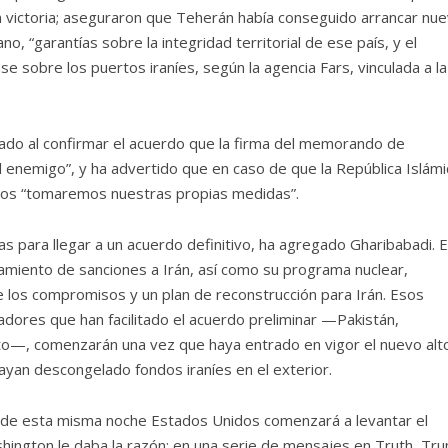
 victoria; aseguraron que Teherán había conseguido arrancar nu
o, “garantías sobre la integridad territorial de ese país, y el
 sobre los puertos iraníes, según la agencia Fars, vinculada a la
rado al confirmar el acuerdo que la firma del memorando de
l enemigo”, y ha advertido que en caso de que la República Islámi
nos “tomaremos nuestras propias medidas”.
s para llegar a un acuerdo definitivo, ha agregado Gharibabadi. 
tamiento de sanciones a Irán, así como su programa nuclear,
 los compromisos y un plan de reconstrucción para Irán. Esos
adores que han facilitado el acuerdo preliminar —Pakistán,
to—, comenzarán una vez que haya entrado en vigor el nuevo alto
yan descongelado fondos iraníes en el exterior.
tir de esta misma noche Estados Unidos comenzará a levantar el
shington le daba la razón: en una serie de mensajes en Truth, Tr