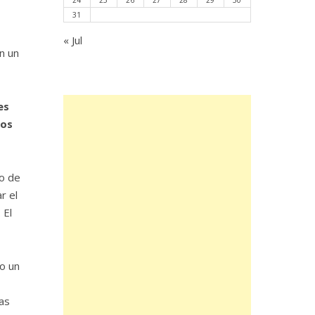
24
25
26
27
28
29
30
31
« Jul
n un
es
los
o de
r el
 El
do un
as