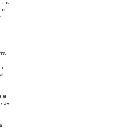
r sus
lan
.
rra,
en
el
 el
da de
a