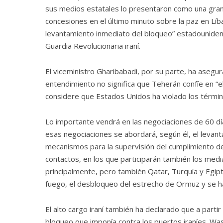
sus medios estatales lo presentaron como una gran
concesiones en el último minuto sobre la paz en Líban
levantamiento inmediato del bloqueo” estadounidense
Guardia Revolucionaria iraní.
El viceministro Gharibabadi, por su parte, ha asegu
entendimiento no significa que Teherán confíe en “e
considere que Estados Unidos ha violado los térmi
Lo importante vendrá en las negociaciones de 60 día
esas negociaciones se abordará, según él, el levan
mecanismos para la supervisión del cumplimiento de
contactos, en los que participarán también los medi
principalmente, pero también Qatar, Turquía y Egip
fuego, el desbloqueo del estrecho de Ormuz y se ha
El alto cargo iraní también ha declarado que a par
bloqueo que imponía contra los puertos iraníes. Wa