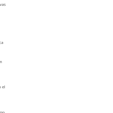
evas
ca
En
 el
ump