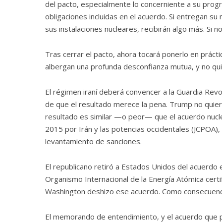
del pacto, especialmente lo concerniente a su pro
obligaciones incluidas en el acuerdo. Si entregan su
sus instalaciones nucleares, recibirán algo más. Si 
Tras cerrar el pacto, ahora tocará ponerlo en práct
albergan una profunda desconfianza mutua, y no quie
El régimen iraní deberá convencer a la Guardia Rev
de que el resultado merece la pena. Trump no quiere
resultado es similar —o peor— que el acuerdo nucl
2015 por Irán y las potencias occidentales (JCPOA),
levantamiento de sanciones.
El republicano retiró a Estados Unidos del acuerdo 
Organismo Internacional de la Energía Atómica cer
Washington deshizo ese acuerdo. Como consecuencia
El memorando de entendimiento, y el acuerdo que p