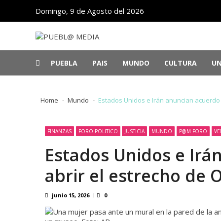
Skip
Skip
Domingo, 9 de Agosto del 2026
to
to
navigation
content
PUEBL@ MEDIA
Noticias de Puebla, México y el mundo
PUEBLA
PAIS
MUNDO
CULTURA
UN
Detenido Ángel Aguirre, exgobernador d
Cae apoyo ciudadano a Israel en EU po
Home
Mundo
Estados Unidos e Irán anuncian acuerdo p
México arrasa en los Centroamericanos
Panorama
“Tony”: una sabrosa reedición de las 
Cuba se abre al sector privado y a la i
FINANZAS
FORO POLITICO
JUSTICIA
MUNDO
P@M FORO
VE
Estados Unidos e Irá
abrir el estrecho de 
junio 15, 2026
0