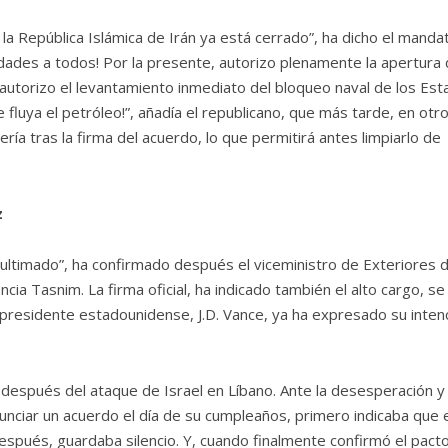
a República Islámica de Irán ya está cerrado”, ha dicho el mandat
dades a todos! Por la presente, autorizo plenamente la apertura 
utorizo el levantamiento inmediato del bloqueo naval de los Es
fluya el petróleo!”, añadía el republicano, que más tarde, en otr
ía tras la firma del acuerdo, lo que permitirá antes limpiarlo de
z
ultimado”, ha confirmado después el viceministro de Exteriores 
ia Tasnim. La firma oficial, ha indicado también el alto cargo, se
cepresidente estadounidense, J.D. Vance, ya ha expresado su inten
 después del ataque de Israel en Líbano. Ante la desesperación y 
unciar un acuerdo el día de su cumpleaños, primero indicaba que e
Después, guardaba silencio. Y, cuando finalmente confirmó el pacto