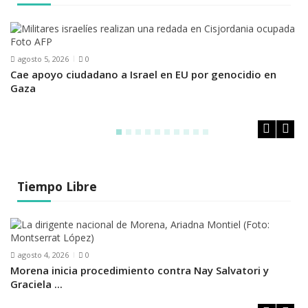
agosto 5, 2026
0
Cae apoyo ciudadano a Israel en EU por genocidio en
M
Gaza
Gr
Tiempo Libre
M
agosto 4, 2026
0
po
Morena inicia procedimiento contra Nay Salvatori y
Graciela ...