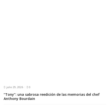
DEPORTES
P@M FORO
PAIS
TIEMPO LIBRE
UNIVERSIDADES
VENTANA AL MUNDO
julio 29, 2026
0
México arrasa en los
“Tony”: una sabrosa reedición de las memorias del chef
Centroamericanos 2026:
Anthony Bourdain
Más de 250 medallas y