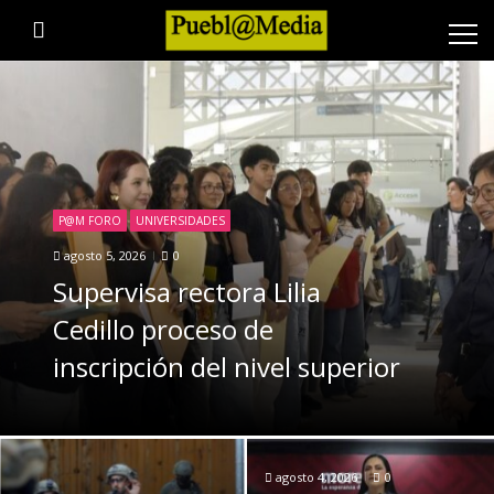
Skip
Skip
to
to
navigation
content
P@M FORO
UNIVERSIDADES
agosto 5, 2026
0
Supervisa rectora Lilia
Cedillo proceso de
inscripción del nivel superior
agosto 4, 2026
0