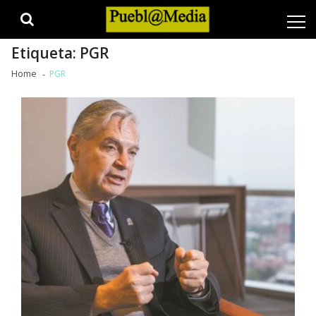
Skip
Skip
to
to
navigation
content
Etiqueta:
PGR
Home
PGR