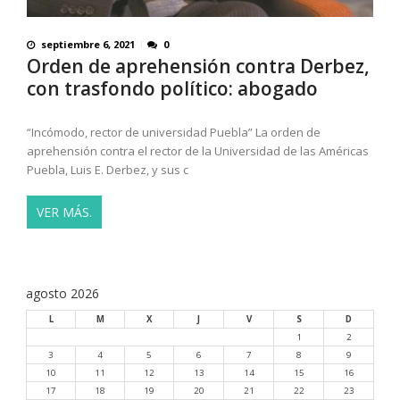
septiembre 6, 2021
0
Orden de aprehensión contra Derbez,
con trasfondo político: abogado
“Incómodo, rector de universidad Puebla” La orden de
aprehensión contra el rector de la Universidad de las Américas
Puebla, Luis E. Derbez, y sus c
VER MÁS.
agosto 2026
L
M
X
J
V
S
D
1
2
3
4
5
6
7
8
9
10
11
12
13
14
15
16
17
18
19
20
21
22
23