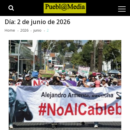
Skip
Skip
to
to
navigation
content
Día:
2 de junio de 2026
Home
2026
junio
2