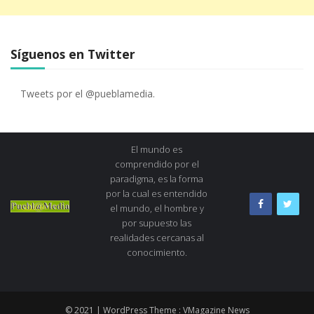
Síguenos en Twitter
Tweets por el @pueblamedia.
El mundo es
comprendido por el
paradigma, es la forma
por la cual es entendido
el mundo, el hombre y
por supuesto las
realidades cercanas al
conocimiento.
© 2021 | WordPress Theme :
VMagazine News