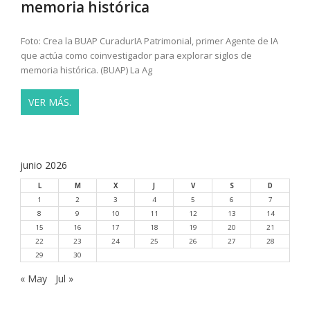
memoria histórica
Foto: Crea la BUAP CuradurIA Patrimonial, primer Agente de IA
que actúa como coinvestigador para explorar siglos de
memoria histórica. (BUAP) La Ag
VER MÁS.
junio 2026
L
M
X
J
V
S
D
1
2
3
4
5
6
7
8
9
10
11
12
13
14
15
16
17
18
19
20
21
22
23
24
25
26
27
28
29
30
« May
Jul »