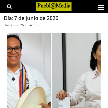
Skip
Skip
to
to
navigation
content
Día:
7 de junio de 2026
Home
2026
junio
7