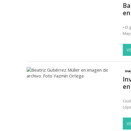
Ba
en
• El
Mayo
V
may
In
en
Ciud
Lópe
V