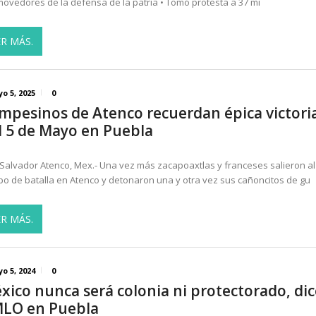
ovedores de la defensa de la patria • Tomó protesta a 37 mi
ER MÁS.
o 5, 2025
0
mpesinos de Atenco recuerdan épica victori
l 5 de Mayo en Puebla
Salvador Atenco, Mex.- Una vez más zacapoaxtlas y franceses salieron al
o de batalla en Atenco y detonaron una y otra vez sus cañoncitos de gu
ER MÁS.
o 5, 2024
0
xico nunca será colonia ni protectorado, dic
LO en Puebla