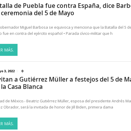
talla de Puebla fue contra España, dice Bar
 ceremonia del 5 de Mayo
 gobernador Miguel Barbosa se equivoca y menciona que la Batalla del 5 d
 fue en contra del ejército español • Parada cívico-militar que h
ER MÁS.
o 3, 2022
0
vitan a Gutiérrez Müller a festejos del 5 de 
 la Casa Blanca
ad de México.- Beatriz Gutiérrez Müller, esposa del presidente Andrés M
z Obrador, será la invitada de honor de Jill Biden, primera dama
ER MÁS.