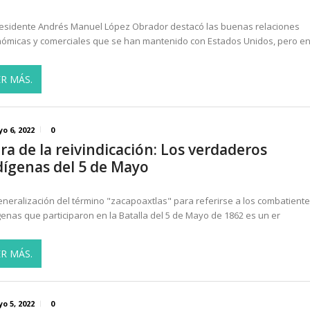
residente Andrés Manuel López Obrador destacó las buenas relaciones
ómicas y comerciales que se han mantenido con Estados Unidos, pero en
ER MÁS.
o 6, 2022
0
ra de la reivindicación: Los verdaderos
dígenas del 5 de Mayo
eneralización del término "zacapoaxtlas" para referirse a los combatient
genas que participaron en la Batalla del 5 de Mayo de 1862 es un er
ER MÁS.
o 5, 2022
0