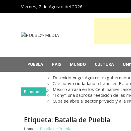
Skip
Skip
Viernes, 7 de Agosto del 2026
to
to
navigation
content
PUEBL@ MEDIA
Noticias de Puebla, México y el mundo
PUEBLA
PAIS
MUNDO
CULTURA
UNI
Detenido Ángel Aguirre, exgobernador d
Cae apoyo ciudadano a Israel en EU po
México arrasa en los Centroamericanos
Panorama
“Tony”: una sabrosa reedición de las 
Cuba se abre al sector privado y a la i
Etiqueta:
Batalla de Puebla
Home
Batalla de Puebla