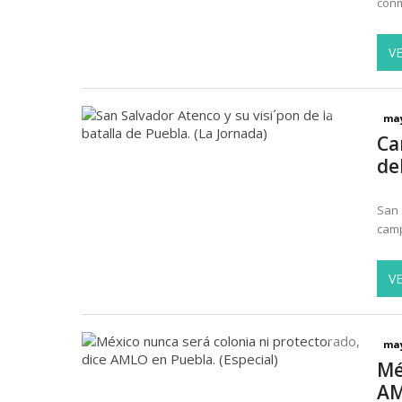
conm
V
may
Ca
de
San 
camp
V
may
Mé
AM