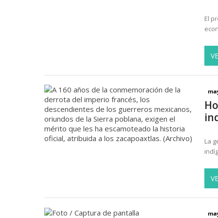
El p
econ
V
may
Ho
in
La g
indí
V
may