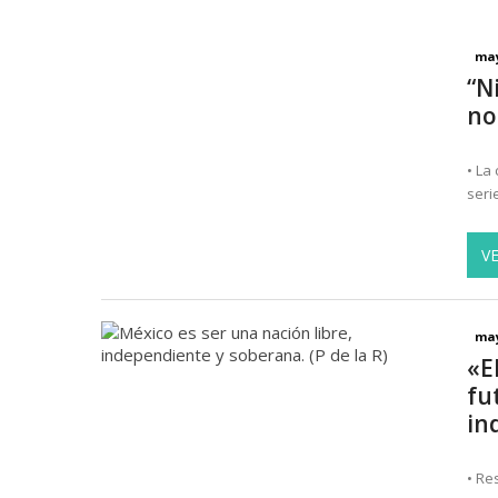
may
“N
no
• La
seri
V
may
«E
fu
in
• Re