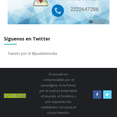
Síguenos en Twitter
Tweets por el @pueblamedia.
El mundo es
comprendido por el
paradigma, es la forma
por la cual es entendido
el mundo, el hombre y
por supuesto las
realidades cercanas al
conocimiento.