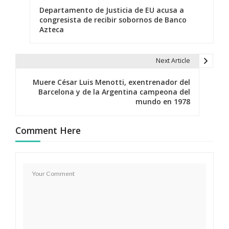
Departamento de Justicia de EU acusa a
a
congresista de recibir sobornos de Banco
Azteca
v
e
Next Article
g
Muere César Luis Menotti, exentrenador del
a
Barcelona y de la Argentina campeona del
mundo en 1978
c
i
Comment Here
ó
n
d
e
e