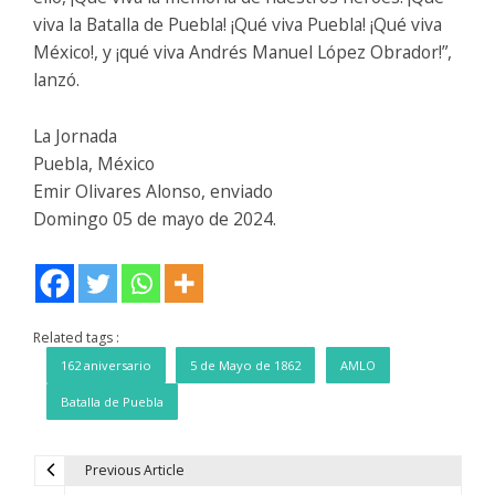
viva la Batalla de Puebla! ¡Qué viva Puebla! ¡Qué viva
México!, y ¡qué viva Andrés Manuel López Obrador!”,
lanzó.
La Jornada
Puebla, México
Emir Olivares Alonso, enviado
Domingo 05 de mayo de 2024.
Related tags :
162 aniversario
5 de Mayo de 1862
AMLO
Batalla de Puebla
Previous Article
N