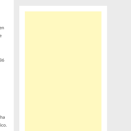
 en
e
186
 ha
ico.