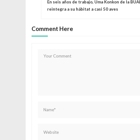
En seis años de trabajo, Uma Konkon de la BUA
a
reintegra a su hábitat a casi 50 aves
v
Comment Here
e
g
a
c
i
ó
n