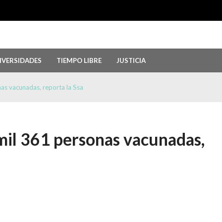
IVERSIDADES
TIEMPO LIBRE
JUSTICIA
 Guerrero, por ocultar evidencia del ‘Cas...
agosto 6, 2026
r genocidio en Gaza
agosto 5, 2026
as vacunadas, reporta la Ssa
2026: Más de 250 medallas y busca récord...
agosto 4, 2026
emorias del chef Anthony Bourdain
julio 29, 2026
versión; el Parlamento aprueba reformas ...
julio 29, 2026
mil 361 personas vacunadas,