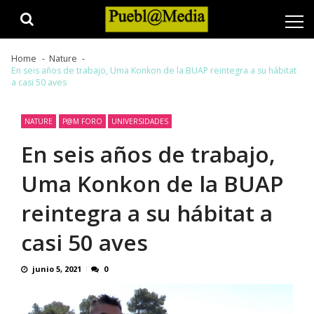
Skip
Skip
to
to
navigation
content
Home
Nature
En seis años de trabajo, Uma Konkon de la BUAP reintegra a su hábitat
a casi 50 aves
NATURE
P@M FORO
UNIVERSIDADES
En seis años de trabajo,
Uma Konkon de la BUAP
reintegra a su hábitat a
casi 50 aves
junio 5, 2021
0