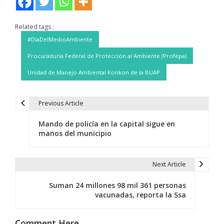
Related tags :
#DíaDelMedioAmbiente
Procuraduría Federal de Protección al Ambiente (Profepa)
Unidad de Manejo Ambiental Konkon de la BUAP
Previous Article
N
Mando de policía en la capital sigue en
a
manos del municipio
v
e
Next Article
g
Suman 24 millones 98 mil 361 personas
vacunadas, reporta la Ssa
a
c
Comment Here