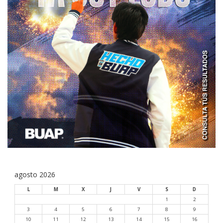
agosto 2026
L
M
X
J
V
S
D
1
2
3
4
5
6
7
8
9
10
11
12
13
14
15
16