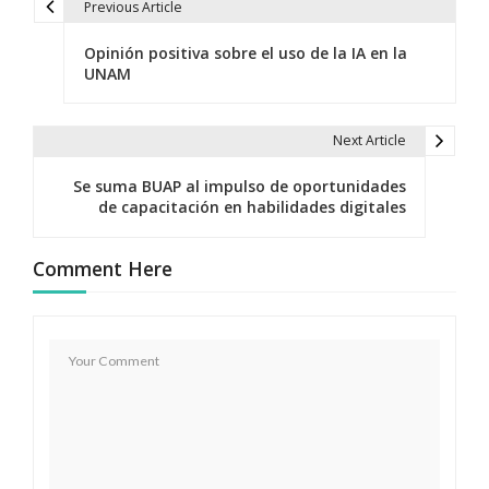
Previous Article
N
Opinión positiva sobre el uso de la IA en la
a
UNAM
v
e
Next Article
g
Se suma BUAP al impulso de oportunidades
de capacitación en habilidades digitales
a
c
Comment Here
i
ó
n
d
e