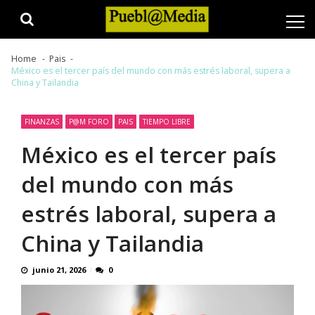
Skip
Skip
to
to
navigation
content
Home
Pais
México es el tercer país del mundo con más estrés laboral, supera a
China y Tailandia
FINANZAS
P@M FORO
PAIS
TIEMPO LIBRE
México es el tercer país
del mundo con más
estrés laboral, supera a
China y Tailandia
junio 21, 2026
0