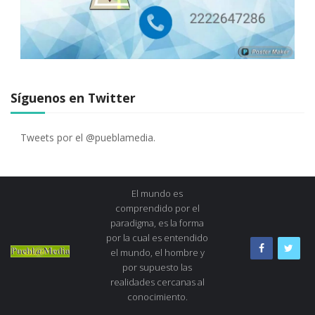
Síguenos en Twitter
Tweets por el @pueblamedia.
El mundo es
comprendido por el
paradigma, es la forma
por la cual es entendido
el mundo, el hombre y
por supuesto las
realidades cercanas al
conocimiento.