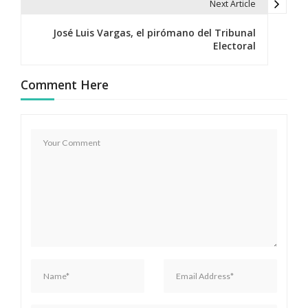
Next Article
e
José Luis Vargas, el pirómano del Tribunal
g
Electoral
a
Comment Here
c
i
ó
n
d
e
e
n
t