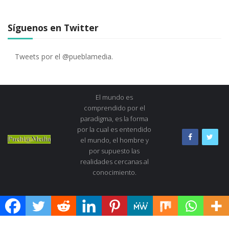
Síguenos en Twitter
Tweets por el @pueblamedia.
El mundo es
comprendido por el
paradigma, es la forma
por la cual es entendido
el mundo, el hombre y
por supuesto las
realidades cercanas al
conocimiento.
© 2021 | WordPress Theme :
VMagazine News
Quiénes Somos
Consejo editorial
Dirección
Directorio