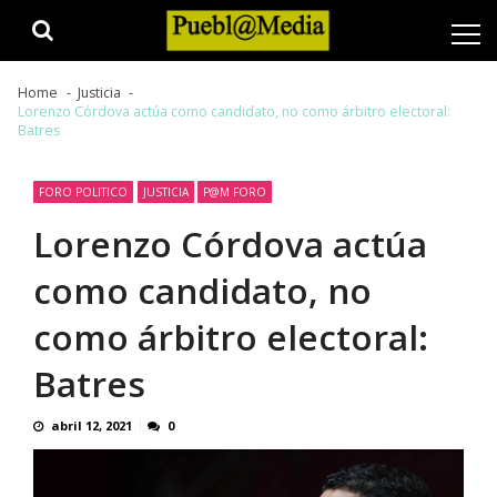
Skip
Skip
to
to
navigation
content
Home
Justicia
Lorenzo Córdova actúa como candidato, no como árbitro electoral:
Batres
FORO POLITICO
JUSTICIA
P@M FORO
Lorenzo Córdova actúa
como candidato, no
como árbitro electoral:
Batres
abril 12, 2021
0