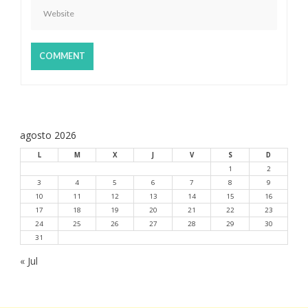
r
a
d
a
s
agosto 2026
L
M
X
J
V
S
D
1
2
3
4
5
6
7
8
9
10
11
12
13
14
15
16
17
18
19
20
21
22
23
24
25
26
27
28
29
30
31
« Jul