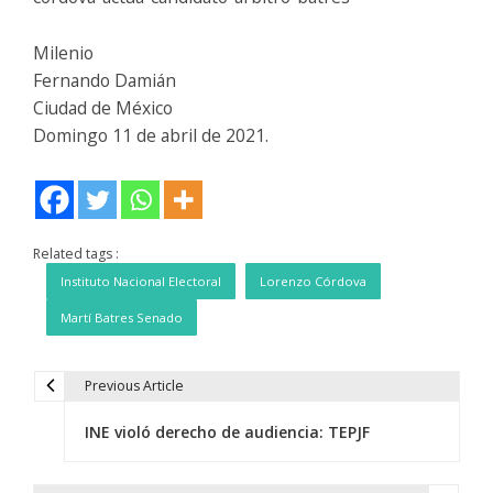
Milenio
Fernando Damián
Ciudad de México
Domingo 11 de abril de 2021.
Related tags :
Instituto Nacional Electoral
Lorenzo Córdova
Martí Batres Senado
Previous Article
N
INE violó derecho de audiencia: TEPJF
a
v