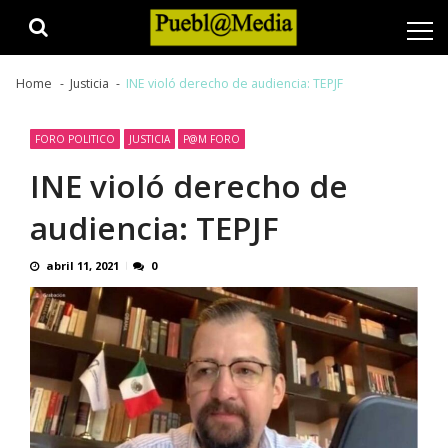
Skip
Skip
to
to
navigation
content
Home
Justicia
INE violó derecho de audiencia: TEPJF
FORO POLITICO
JUSTICIA
P@M FORO
INE violó derecho de
audiencia: TEPJF
abril 11, 2021
0