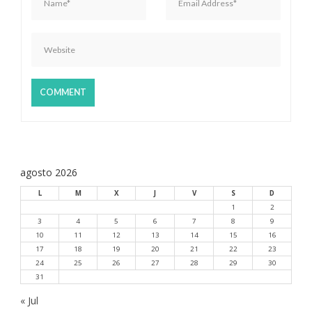
t
r
a
d
a
s
agosto 2026
L
M
X
J
V
S
D
1
2
3
4
5
6
7
8
9
10
11
12
13
14
15
16
17
18
19
20
21
22
23
24
25
26
27
28
29
30
31
« Jul