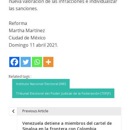
nueva valoración de las infracciones e individualizar
las sanciones.
Reforma
Martha Martínez
Ciudad de México
Domingo 11 abril 2021.
Related tags :
Instituto Nacional Electoral (INE)
Tribunal Electoral del Poder Judicial de la Federación (TEPJF)
Previous Article
N
Venezuela detiene a miembros del cartel de
a
Sinaloa en la frontera con Colombia