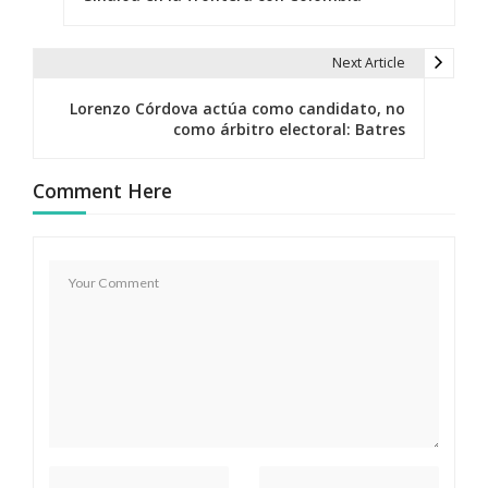
v
e
Next Article
g
Lorenzo Córdova actúa como candidato, no
como árbitro electoral: Batres
a
c
Comment Here
i
ó
n
d
e
e
n