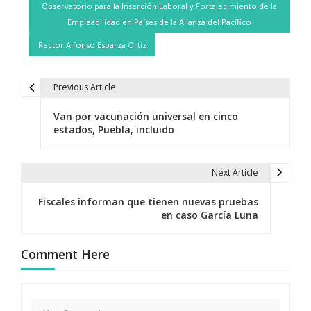
Observatorio para la Inserción Laboral y Fortalecimiento de la
Empleabilidad en Países de la Alianza del Pacífico
Rector Alfonso Esparza Ortiz
Previous Article
N
Van por vacunación universal en cinco
a
estados, Puebla, incluido
v
e
Next Article
g
Fiscales informan que tienen nuevas pruebas
en caso García Luna
a
c
Comment Here
i
ó