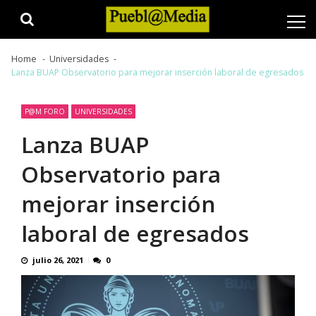
Skip
Skip
to
to
navigation
content
Home
Universidades
Lanza BUAP Observatorio para mejorar inserción laboral de egresados
P@M FORO
UNIVERSIDADES
Lanza BUAP
Observatorio para
mejorar inserción
laboral de egresados
julio 26, 2021
0