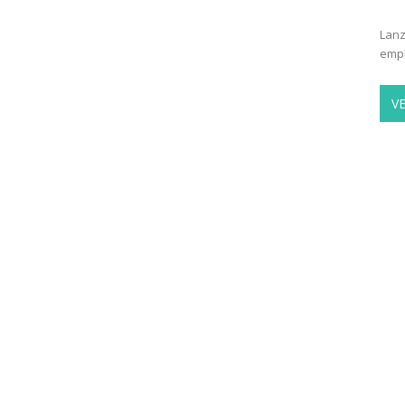
Lanz
empl
V