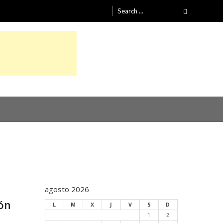
Search
for:
agosto 2026
ión
L
M
X
J
V
S
D
1
2