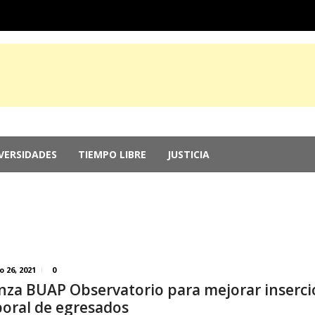
VERSIDADES
TIEMPO LIBRE
JUSTICIA
e Guerrero, por ocultar evidencia del ‘Cas...
agosto 6, 2026
r genocidio en Gaza
agosto 5, 2026
 2026: Más de 250 medallas y busca récord...
agosto 4, 2026
memorias del chef Anthony Bourdain
julio 29, 2026
nversión; el Parlamento aprueba reformas ...
julio 29, 2026
o 26, 2021
0
nza BUAP Observatorio para mejorar inserc
boral de egresados