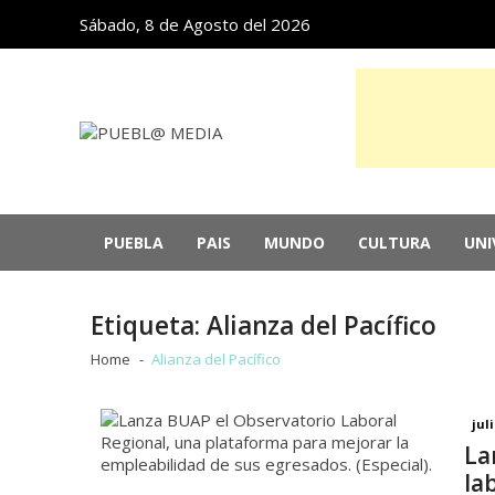
Skip
Skip
Sábado, 8 de Agosto del 2026
to
to
navigation
content
PUEBL@ MEDIA
Noticias de Puebla, México y el mundo
PUEBLA
PAIS
MUNDO
CULTURA
UNI
Detenido Ángel Aguirre, exgobernador d
Cae apoyo ciudadano a Israel en EU po
Etiqueta:
Alianza del Pacífico
México arrasa en los Centroamericanos
Panorama
“Tony”: una sabrosa reedición de las 
Home
Alianza del Pacífico
Cuba se abre al sector privado y a la i
juli
La
la