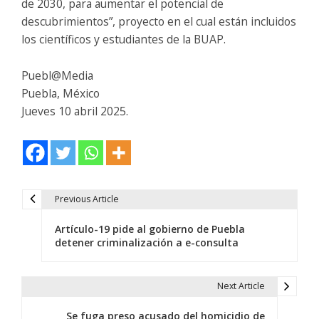
de 2030, para aumentar el potencial de
descubrimientos”, proyecto en el cual están incluidos
los científicos y estudiantes de la BUAP.
Puebl@Media
Puebla, México
Jueves 10 abril 2025.
Previous Article
N
Artículo-19 pide al gobierno de Puebla
a
detener criminalización a e-consulta
v
e
Next Article
g
Se fuga preso acusado del homicidio de