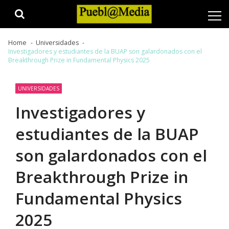
Skip
Skip
to
to
navigation
content
Home
Universidades
Investigadores y estudiantes de la BUAP son galardonados con el
Breakthrough Prize in Fundamental Physics 2025
UNIVERSIDADES
Investigadores y
estudiantes de la BUAP
son galardonados con el
Breakthrough Prize in
Fundamental Physics
2025