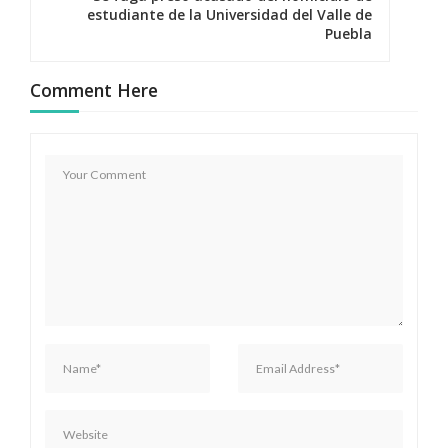
estudiante de la Universidad del Valle de
a
Puebla
c
Comment Here
i
ó
n
d
e
e
n
t
r
a