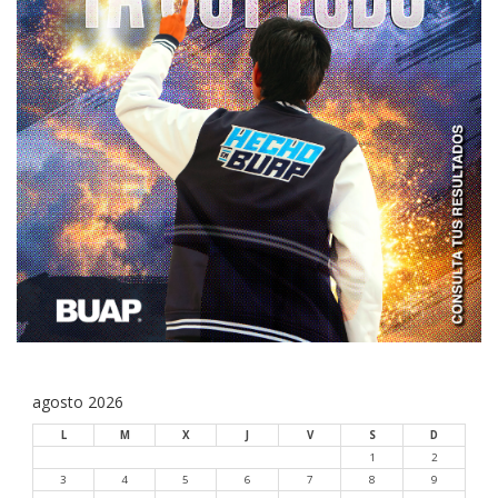
agosto 2026
L
M
X
J
V
S
D
1
2
3
4
5
6
7
8
9