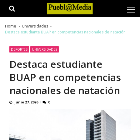
Skip
Skip
to
to
navigation
content
Home
Universidades
Destaca estudiante BUAP en competencias nacionales de natación
DEPORTES
UNIVERSIDADES
Destaca estudiante
BUAP en competencias
nacionales de natación
junio 27, 2026
0