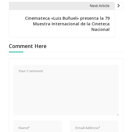
e
Next Article
g
Cinemateca «Luis Buñuel» presenta la 79
Muestra Internacional de la Cineteca
a
Nacional
c
Comment Here
i
ó
n
d
e
e
n
t