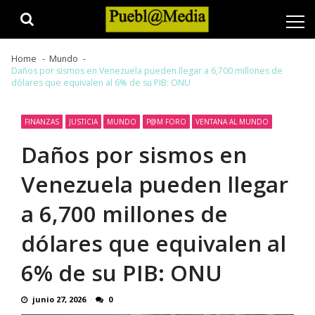
Skip
Skip
to
to
navigation
content
Home
Mundo
Daños por sismos en Venezuela pueden llegar a 6,700 millones de
dólares que equivalen al 6% de su PIB: ONU
FINANZAS
JUSTICIA
MUNDO
P@M FORO
VENTANA AL MUNDO
Daños por sismos en
Venezuela pueden llegar
a 6,700 millones de
dólares que equivalen al
6% de su PIB: ONU
junio 27, 2026
0