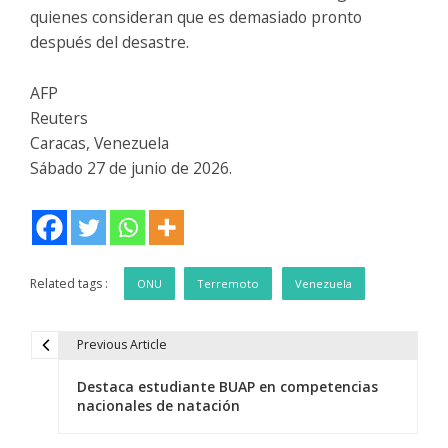
quienes consideran que es demasiado pronto
después del desastre.
AFP
Reuters
Caracas, Venezuela
Sábado 27 de junio de 2026.
Related tags :
ONU
Terremoto
Venezuela
Previous Article
N
Destaca estudiante BUAP en competencias
a
nacionales de natación
v