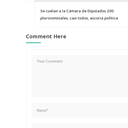
N
Se cuelan a la Cámara de Diputados 200
a
plurinominales, casi todos, escoria política
v
Comment Here
e
g
a
c
i
ó