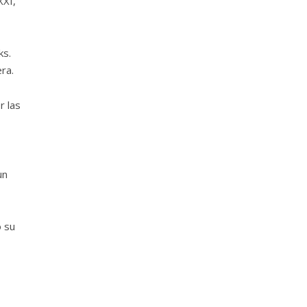
XXI,
ks.
ra.
r las
un
o su