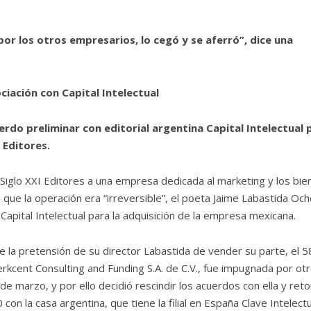
 por los otros empresarios, lo cegó y se aferró”, dice una
ociación con Capital Intelectual
erdo preliminar con editorial argentina Capital Intelectual 
 Editores.
 Siglo XXI Editores a una empresa dedicada al marketing y los bie
ue la operación era “irreversible”, el poeta Jaime Labastida Oc
 Capital Intelectual para la adquisición de la empresa mexicana.
ue la pretensión de su director Labastida de vender su parte, el 
rkcent Consulting and Funding S.A. de C.V., fue impugnada por ot
e marzo, y por ello decidió rescindir los acuerdos con ella y ret
n la casa argentina, que tiene la filial en España Clave Intelectu