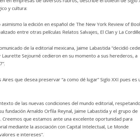
en en empresas de diversos rubros, describe el boletín de Siglo 
ico y cultura:
ó asimismo la edición en español de The New York Review of Boo
izado entre otras películas Relatos Salvajes, El Clan y La Cordille
municado de la editorial mexicana, Jaime Labastida “decidió cede
a y Laurette Sejourné cedieron en su momento a sus herederos, a
7”.
 Aires que desea preservar “a como dé lugar” Siglo XXI pues es 
ntexto de las nuevas condiciones del mundo editorial, respetand
 su fundación Arnaldo Orfila Reynal, Jaime Labastida y el grupo de
on. Creemos que estamos ante una excelente oportunidad para
orial mediante la asociación con Capital Intelectual, Le Monde
alores e intereses”.