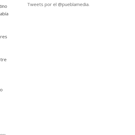
Tweets por el @pueblamedia.
tino
había
bres
ntre
to