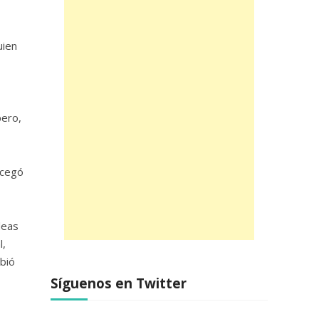
uien
pero,
 cegó
deas
l,
bió
Síguenos en Twitter