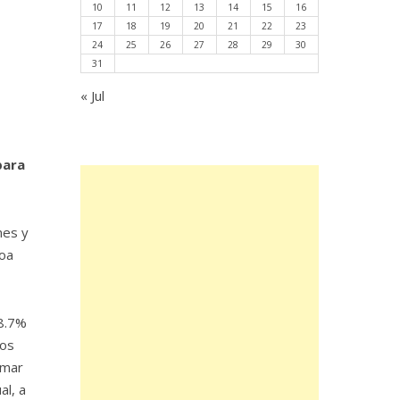
10
11
12
13
14
15
16
17
18
19
20
21
22
23
24
25
26
27
28
29
30
31
« Jul
para
nes y
hoa
58.7%
ros
omar
al, a