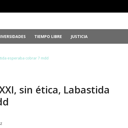
IVERSIDADES
TIEMPO LIBRE
JUSTICIA
e Guerrero, por ocultar evidencia del ‘Cas...
agosto 6, 2026
r genocidio en Gaza
agosto 5, 2026
astida esperaba cobrar 7 mdd
 2026: Más de 250 medallas y busca récord...
agosto 4, 2026
memorias del chef Anthony Bourdain
julio 29, 2026
nversión; el Parlamento aprueba reformas ...
julio 29, 2026
XXI, sin ética, Labastida
dd