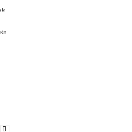
 la
ién