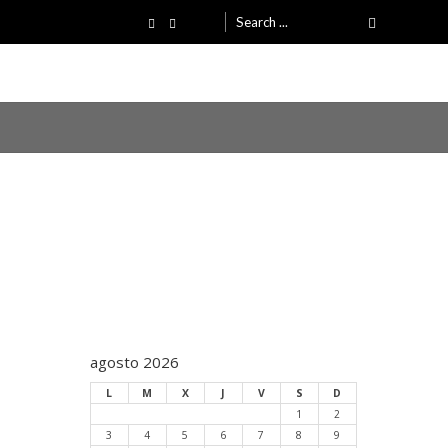
Search
for:
agosto 2026
L
M
X
J
V
S
D
1
2
3
4
5
6
7
8
9