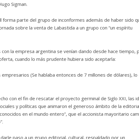
 Hugo Sigman.
Coll forma parte del grupo de inconformes además de haber sido q
Jornada sobre la venta de Labastida a un grupo con “un espíritu
nes con la empresa argentina se venían dando desde hace tiempo, 
ferta, cuando lo más prudente hubiera sido aceptarla:
os empresarios (Se hablaba entonces de 7 millones de dólares), lo
cho con el fin de rescatar el proyecto germinal de Siglo XXI, las i
sociales y políticas que animaron el generoso ámbito de la editoria
conocidos en el mundo entero”, que el accionista mayoritario cam
”.
 darle paso a un grupo editorial, cultural, respaldado por un