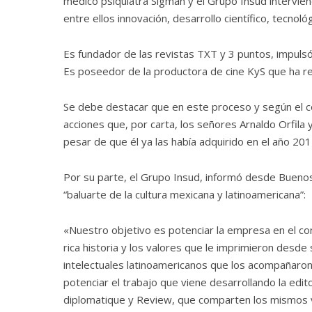
médico psiquiatra Sigman y el Grupo Insud intervien
entre ellos innovación, desarrollo científico, tecnológ
Es fundador de las revistas TXT y 3 puntos, impuls
Es poseedor de la productora de cine KyS que ha real
Se debe destacar que en este proceso y según el co
acciones que, por carta, los señores Arnaldo Orfil
pesar de que él ya las había adquirido en el año 201
Por su parte, el Grupo Insud, informó desde Buenos
“baluarte de la cultura mexicana y latinoamericana”:
«Nuestro objetivo es potenciar la empresa en el co
rica historia y los valores que le imprimieron desde
intelectuales latinoamericanos que los acompañar
potenciar el trabajo que viene desarrollando la edit
diplomatique y Review, que comparten los mismos v