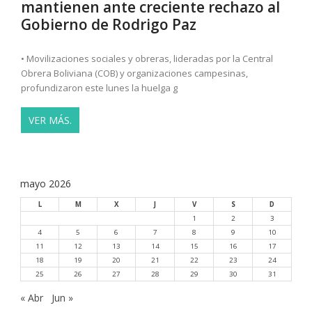
mantienen ante creciente rechazo al
Gobierno de Rodrigo Paz
• Movilizaciones sociales y obreras, lideradas por la Central
Obrera Boliviana (COB) y organizaciones campesinas,
profundizaron este lunes la huelga g
VER MÁS.
mayo 2026
L
M
X
J
V
S
D
1
2
3
4
5
6
7
8
9
10
11
12
13
14
15
16
17
18
19
20
21
22
23
24
25
26
27
28
29
30
31
« Abr
Jun »