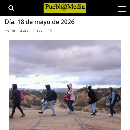
Skip
Skip
to
to
navigation
content
Día:
18 de mayo de 2026
Home
2026
mayo
18