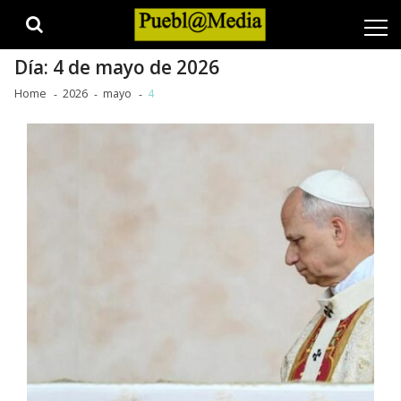
Skip
Skip
to
to
navigation
content
Día:
4 de mayo de 2026
Home
2026
mayo
4