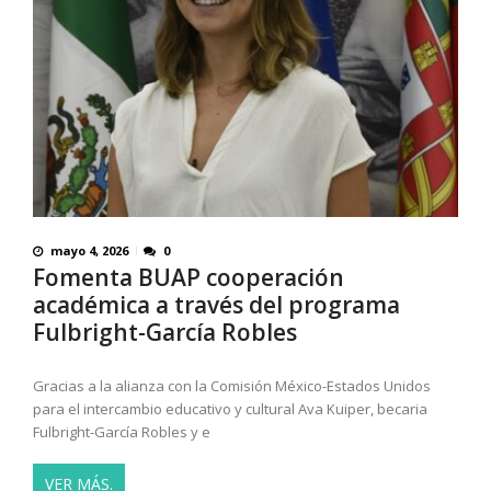
mayo 4, 2026
0
Fomenta BUAP cooperación
académica a través del programa
Fulbright-García Robles
Gracias a la alianza con la Comisión México-Estados Unidos
para el intercambio educativo y cultural Ava Kuiper, becaria
Fulbright-García Robles y e
VER MÁS.