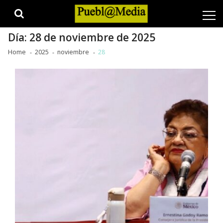
Skip
Skip
to
to
navigation
content
Día:
28 de noviembre de 2025
Home
2025
noviembre
28