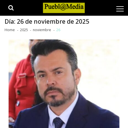
Skip
Skip
to
to
navigation
content
Día:
26 de noviembre de 2025
Home
2025
noviembre
26