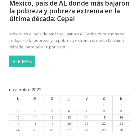
México, país de AL donde más bajaron
la pobreza y pobreza extrema en la
última década: Cepal
México es el país de América Latina y el Caribe donde más se
redujeron la pobreza y la pobreza extrema durante la última
década, pero aún 10 por cient
VER MÁS.
noviembre 2025
L
M
X
J
V
S
D
1
2
3
4
5
6
7
8
9
10
11
12
13
14
15
16
17
18
19
20
21
22
23
24
25
26
27
28
29
30