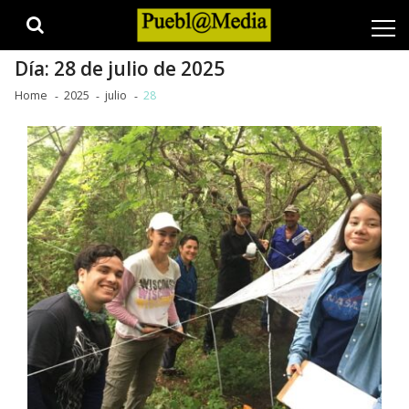
Skip
Skip
to
to
navigation
content
Día:
28 de julio de 2025
Home
2025
julio
28