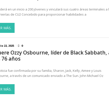
derá en un inicio a 200 jóvenes y vinculará sus cuatro áreas terminales a 
nierías de CU2 Concebido para proporcionar habilidades a
ER MÁS.
lio 22, 2025
0
ere Ozzy Osbourne, líder de Black Sabbath, 
s 76 años
oticia fue confirmada por su familia, Sharon, Jack, Kelly, Aimee y Louis
urne, a través de un comunicado enviado a The Sun. John Michael Oz
ER MÁS.