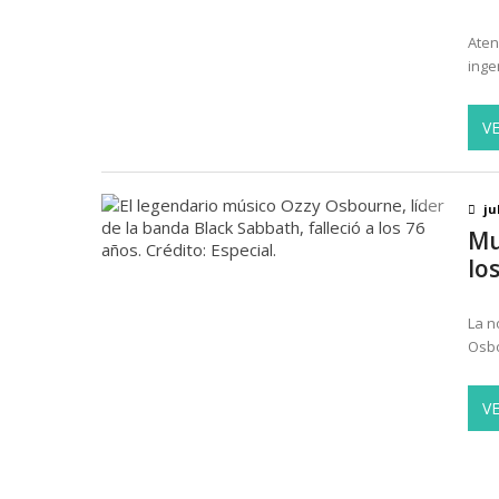
Aten
inge
V
ju
Mu
lo
La n
Osbo
V