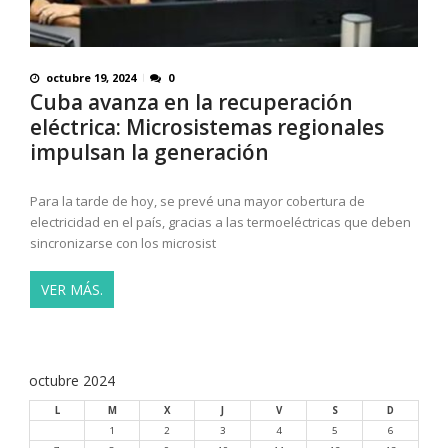
octubre 19, 2024
0
Cuba avanza en la recuperación
eléctrica: Microsistemas regionales
impulsan la generación
Para la tarde de hoy, se prevé una mayor cobertura de
electricidad en el país, gracias a las termoeléctricas que deben
sincronizarse con los microsist
VER MÁS.
octubre 2024
L
M
X
J
V
S
D
1
2
3
4
5
6