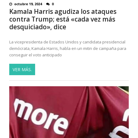
octubre 19, 2024
0
Kamala Harris agudiza los ataques
contra Trump; está «cada vez más
desquiciado», dice
La vicepresidenta de Estados Unidos y candidata presidencial
demócrata, Kamala Harris, habla en un mitin de campaña para
conseguir el voto anticipado
VER MÁS.