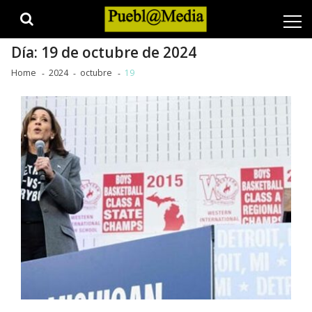
Skip
Skip
to
to
navigation
content
Día:
19 de octubre de 2024
Home
2024
octubre
19