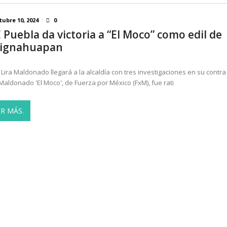
tubre 10, 2024
0
E Puebla da victoria a “El Moco” como edil de
ignahuapan
 Lira Maldonado llegará a la alcaldía con tres investigaciones en su contra
 Maldonado 'El Moco', de Fuerza por México (FxM), fue rati
ER MÁS.