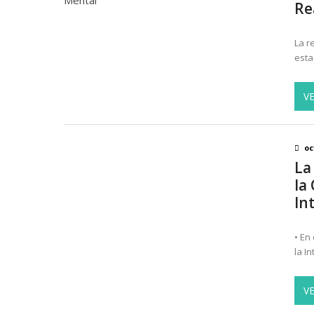
Re
Cae apoyo ciudadano a Israel e
México arrasa en los Centroame
La r
esta
V
oc
La
la
Int
• En
la I
V