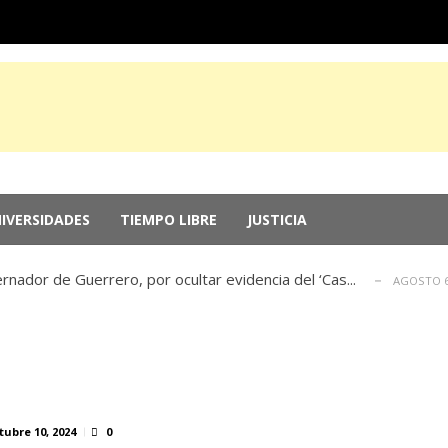
ricanos 2026: Más de 250 medallas y busca récord...
AGOSTO 
de las memorias del chef Anthony Bourdain
IVERSIDADES
TIEMPO LIBRE
JUSTICIA
JULIO 29, 2026
 a la inversión; el Parlamento aprueba reformas ...
JULIO 29, 20
nador de Guerrero, por ocultar evidencia del ‘Cas...
AGOSTO 6
n EU por genocidio en Gaza
AGOSTO 5, 2026
ricanos 2026: Más de 250 medallas y busca récord...
AGOSTO 
de las memorias del chef Anthony Bourdain
JULIO 29, 2026
 a la inversión; el Parlamento aprueba reformas ...
JULIO 29, 20
nador de Guerrero, por ocultar evidencia del ‘Cas...
AGOSTO 6
tubre 10, 2024
0