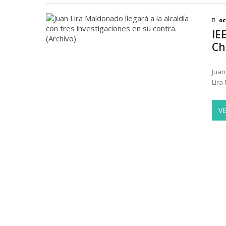
oc
IE
Ch
Juan
Lira
V