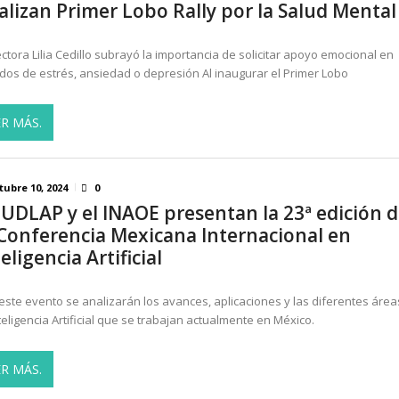
alizan Primer Lobo Rally por la Salud Mental
n EU por genocidio en Gaza
AGOSTO 5, 2026
ricanos 2026: Más de 250 medallas y busca récord...
AGOSTO 
ectora Lilia Cedillo subrayó la importancia de solicitar apoyo emocional en
dos de estrés, ansiedad o depresión Al inaugurar el Primer Lobo
ER MÁS.
tubre 10, 2024
0
 UDLAP y el INAOE presentan la 23ª edición 
 Conferencia Mexicana Internacional en
eligencia Artificial
 este evento se analizarán los avances, aplicaciones y las diferentes área
nteligencia Artificial que se trabajan actualmente en México.
ER MÁS.