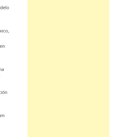
odelo
xico,
 en
na
y
ción
ium