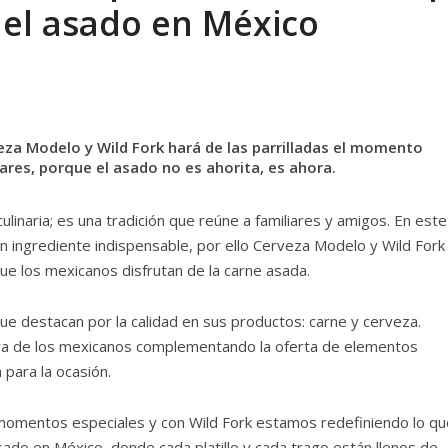
del asado en México
a Modelo y Wild Fork hará de las parrilladas el momento
ares, porque el asado no es ahorita, es ahora.
linaria; es una tradición que reúne a familiares y amigos. En este
un ingrediente indispensable, por ello Cerveza Modelo y Wild Fork
ue los mexicanos disfrutan de la carne asada.
que destacan por la calidad en sus productos: carne y cerveza.
ra de los mexicanos complementando la oferta de elementos
para la ocasión.
e momentos especiales y con Wild Fork estamos redefiniendo lo qu
asado en México, donde cada platillo y cada trago están llenos de