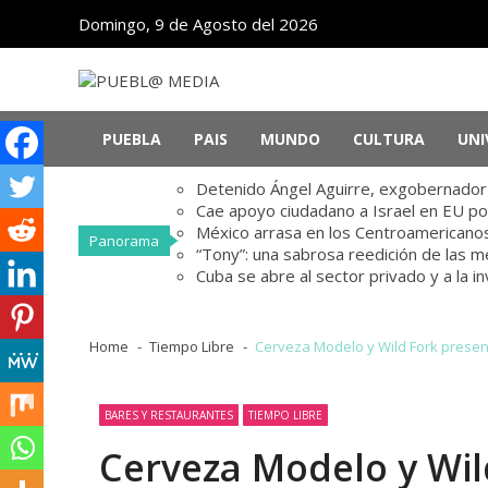
Skip
Skip
Domingo, 9 de Agosto del 2026
to
to
navigation
content
PUEBL@ MEDIA
Noticias de Puebla, México y el mundo
PUEBLA
PAIS
MUNDO
CULTURA
UNI
Detenido Ángel Aguirre, exgobernador d
Cae apoyo ciudadano a Israel en EU po
México arrasa en los Centroamericanos
Panorama
“Tony”: una sabrosa reedición de las 
Cuba se abre al sector privado y a la i
Home
Tiempo Libre
Cerveza Modelo y Wild Fork presen
BARES Y RESTAURANTES
TIEMPO LIBRE
Cerveza Modelo y Wil