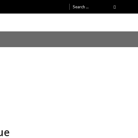
Search
for:
ue