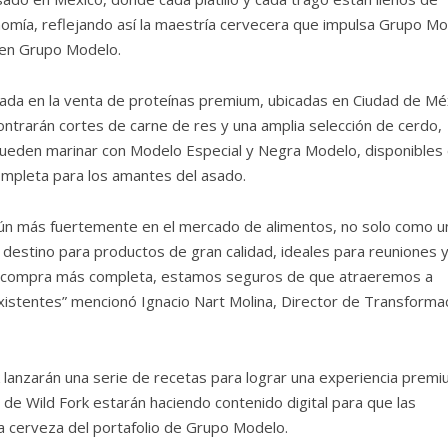
nomía, reflejando así la maestría cervecera que impulsa Grupo M
 en Grupo Modelo.
izada en la venta de proteínas premium, ubicadas en Ciudad de Mé
ntrarán cortes de carne de res y una amplia selección de cerdo,
e pueden marinar con Modelo Especial y Negra Modelo, disponibles
completa para los amantes del asado.
aún más fuertemente en el mercado de alimentos, no solo como u
 destino para productos de gran calidad, ideales para reuniones 
 de compra más completa, estamos seguros de que atraeremos a
existentes” mencionó Ignacio Nart Molina, Director de Transforma
 lanzarán una serie de recetas para lograr una experiencia prem
s de Wild Fork estarán haciendo contenido digital para que las
 cerveza del portafolio de Grupo Modelo.