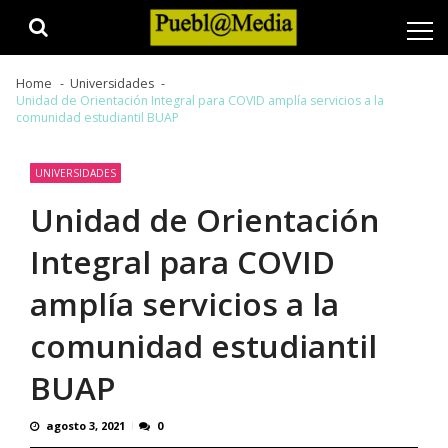
Skip
Skip
to
to
navigation
content
Home
Universidades
Unidad de Orientación Integral para COVID amplía servicios a la
comunidad estudiantil BUAP
UNIVERSIDADES
Unidad de Orientación
Integral para COVID
amplía servicios a la
comunidad estudiantil
BUAP
agosto 3, 2021
0