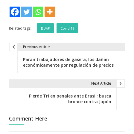
Related tags :
BUAP
Covid 19
Previous Article
N
Paran trabajadores de gasera; los dañan
a
económicamente por regulación de precios
v
e
Next Article
g
Pierde Tri en penales ante Brasil; busca
bronce contra Japón
a
c
Comment Here
i