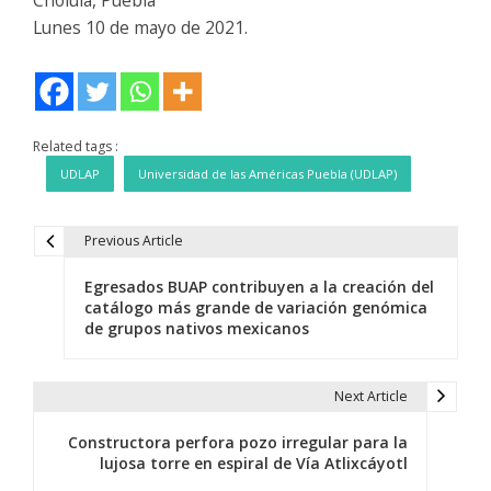
Cholula, Puebla
Lunes 10 de mayo de 2021.
Related tags :
UDLAP
Universidad de las Américas Puebla (UDLAP)
Previous Article
N
Egresados BUAP contribuyen a la creación del
a
catálogo más grande de variación genómica
de grupos nativos mexicanos
v
e
Next Article
g
Constructora perfora pozo irregular para la
a
lujosa torre en espiral de Vía Atlixcáyotl