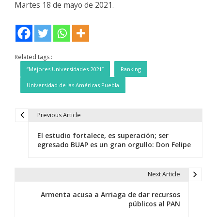
Martes 18 de mayo de 2021.
Related tags :
“Mejores Universidades 2021”
Ranking
Universidad de las Américas Puebla
Previous Article
N
El estudio fortalece, es superación; ser
a
egresado BUAP es un gran orgullo: Don Felipe
v
e
Next Article
g
Armenta acusa a Arriaga de dar recursos
públicos al PAN
a