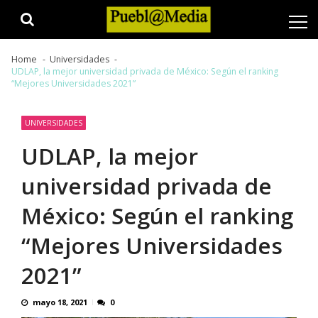
Skip
Skip
to
to
navigation
content
Home
Universidades
UDLAP, la mejor universidad privada de México: Según el ranking
“Mejores Universidades 2021”
UNIVERSIDADES
UDLAP, la mejor
universidad privada de
México: Según el ranking
“Mejores Universidades
2021”
mayo 18, 2021
0