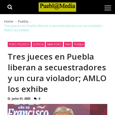
Skip
Skip
to
to
navigation
content
Home
Puebla
Tres jueces en Puebla liberan a secuestradores y un cura violador;
AMLO los exhibe
FORO POLITICO
JUSTICIA
P@M FORO
PAIS
PUEBLA
Tres jueces en Puebla
liberan a secuestradores
y un cura violador; AMLO
los exhibe
julio 31, 2023
0