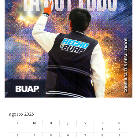
agosto 2026
L
M
X
J
V
S
D
1
2
3
4
5
6
7
8
9