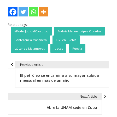
Related tags :
#PoderJudicialCorroido
Andrés Manuel López Obrador
Conferencia Mañanera
FGE en Puebla
Izúcar de Matamoros
Jueces
Puebla
Previous Article
N
El petróleo se encamina a su mayor subida
a
mensual en más de un año
v
e
Next Article
g
Abre la UNAM sede en Cuba
a