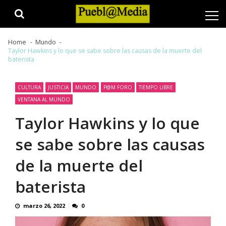
Skip
Skip
to
to
navigation
content
Home
Mundo
Taylor Hawkins y lo que se sabe sobre las causas de la muerte del
baterista
CULTURA
JUSTICIA
MUNDO
P@M FORO
TIEMPO LIBRE
VENTANA AL MUNDO
Taylor Hawkins y lo que
se sabe sobre las causas
de la muerte del
baterista
marzo 26, 2022
0