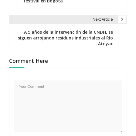
festival en Bogotá
v
e
Next Article
g
A 5 años de la intervención de la CNDH, se
a
siguen arrojando residuos industriales al Río
Atoyac
c
i
Comment Here
ó
n
d
e
e
n
t