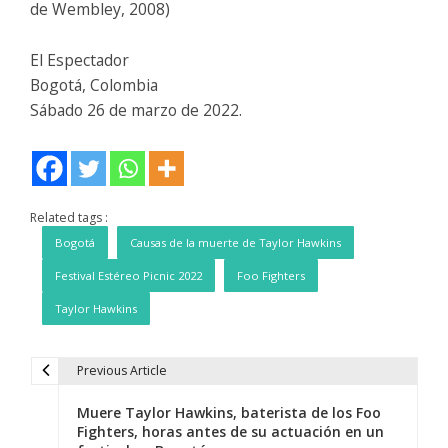
de Wembley, 2008)
El Espectador
Bogotá, Colombia
Sábado 26 de marzo de 2022.
Related tags :
Bogotá
Causas de la muerte de Taylor Hawkins
Festival Estéreo Picnic 2022
Foo Fighters
Taylor Hawkins
Previous Article
N
Muere Taylor Hawkins, baterista de los Foo
a
Fighters, horas antes de su actuación en un