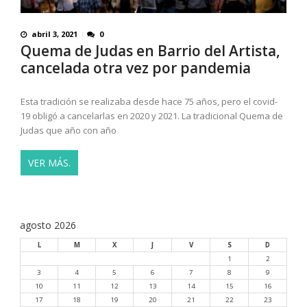
abril 3, 2021
0
Quema de Judas en Barrio del Artista,
cancelada otra vez por pandemia
Esta tradición se realizaba desde hace 75 años, pero el covid-
19 obligó a cancelarlas en 2020 y 2021. La tradicional Quema de
Judas que año con año
VER MÁS.
agosto 2026
L
M
X
J
V
S
D
1
2
3
4
5
6
7
8
9
10
11
12
13
14
15
16
17
18
19
20
21
22
23