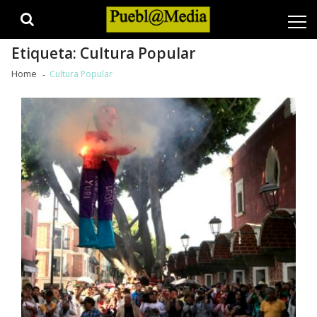
Skip
Skip
to
to
navigation
content
Etiqueta:
Cultura Popular
Home
Cultura Popular