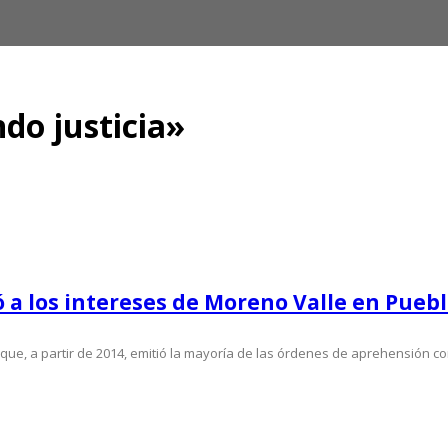
do justicia»
r ocultar evidencia del ‘Cas...
agosto 6, 2026
n Gaza
agosto 5, 2026
250 medallas y busca récord...
agosto 4, 2026
chef Anthony Bourdain
julio 29, 2026
arlamento aprueba reformas ...
julio 29, 2026
ó a los intereses de Moreno Valle en Pueb
 que, a partir de 2014, emitió la mayoría de las órdenes de aprehensión co