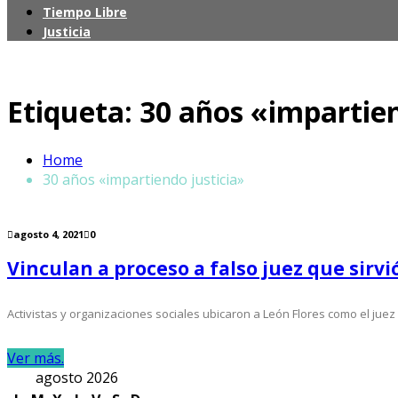
Tiempo Libre
Justicia
Panorama
Etiqueta:
30 años «impartien
Detenido Ángel Aguirre, exgobernador de Guerrero, po
Cae apoyo ciudadano a Israel en EU por genocidio e
México arrasa en los Centroamericanos 2026: Más de 
Home
“Tony”: una sabrosa reedición de las memorias del 
30 años «impartiendo justicia»
Cuba se abre al sector privado y a la inversión; el P
agosto 4, 2021
0
Vinculan a proceso a falso juez que sirvi
Activistas y organizaciones sociales ubicaron a León Flores como el juez
Ver más.
agosto 2026