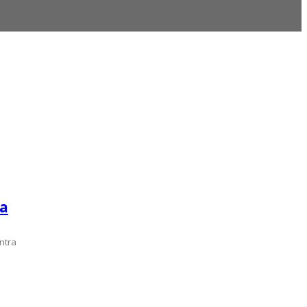
la
ntra