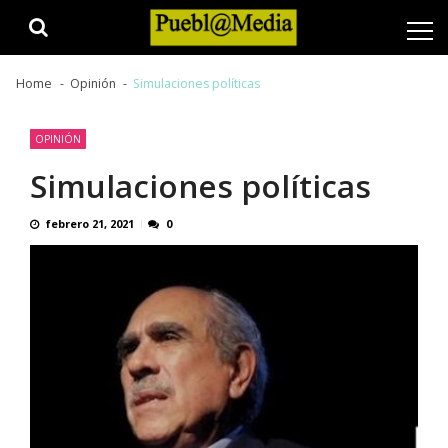
Skip
Skip
to
to
navigation
content
Home
Opinión
Simulaciones políticas
OPINIÓN
Simulaciones políticas
febrero 21, 2021
0