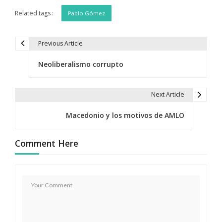
Related tags :
Pablo Gómez
Previous Article
N
Neoliberalismo corrupto
a
v
Next Article
e
Macedonio y los motivos de AMLO
g
a
Comment Here
c
i
ó
n