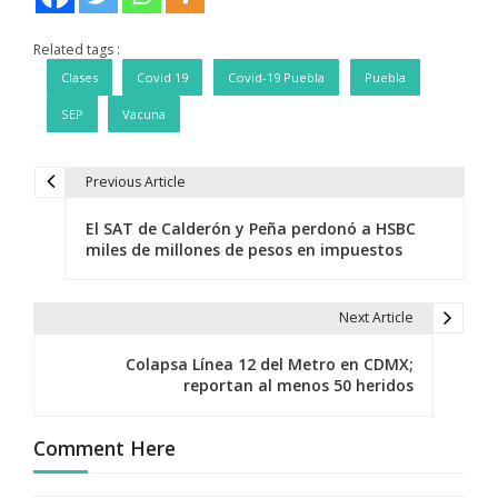
Related tags :
Clases
Covid 19
Covid-19 Puebla
Puebla
SEP
Vacuna
Previous Article
N
El SAT de Calderón y Peña perdonó a HSBC
a
miles de millones de pesos en impuestos
v
e
Next Article
g
Colapsa Línea 12 del Metro en CDMX;
reportan al menos 50 heridos
a
c
Comment Here
i