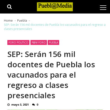
Skip
Skip
to
to
navigation
content
Home
Puebla
SEP: Serán 156 mil docentes de Puebla los vacunados para el regreso a
clases presenciales
FORO POLITICO
P@M FORO
PUEBLA
SEP: Serán 156 mil
docentes de Puebla los
vacunados para el
regreso a clases
presenciales
mayo 3, 2021
0