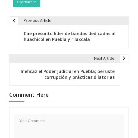
Obamacare
Previous Article
N
Cae presunto líder de bandas dedicadas al
a
huachicol en Puebla y Tlaxcala
v
e
Next Article
g
Ineficaz el Poder Judicial en Puebla; persiste
corrupción y prácticas dilatorias
a
c
Comment Here
i
ó
n
d