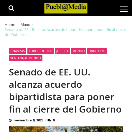
Skip
Skip
to
to
navigation
content
Home
Mundo
Senado de EE. UU. alcanza acuerdo bipartidista para poner fin al cierre
del Gobierno
FINANZAS
FORO POLITICO
JUSTICIA
MUNDO
P@M FORO
VENTANA AL MUNDO
Senado de EE. UU.
alcanza acuerdo
bipartidista para poner
fin al cierre del Gobierno
noviembre 9, 2025
0