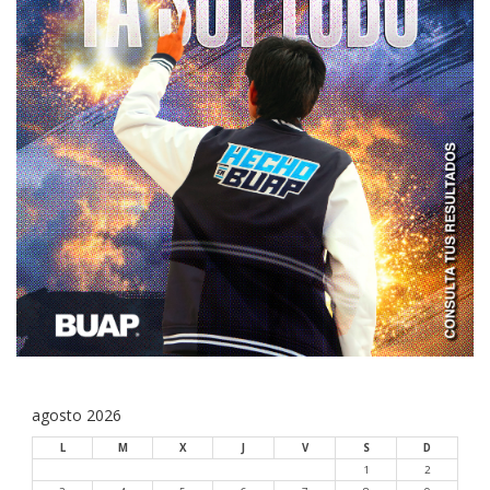
agosto 2026
L
M
X
J
V
S
D
1
2