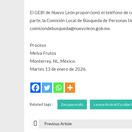
El GEBI de Nuevo León proporcionó el teléfono de c
parte, la Comisión Local de Búsqueda de Personas t
comisiondebusqueda@nuevoleon.gob.mx.
Proceso
Melva Frutos
Monterrey, NL, México.
Martes 13 de enero de 2026.
Related tags :
Desaparecido
Leonardo Ariel Escobar 
Previous Article
N