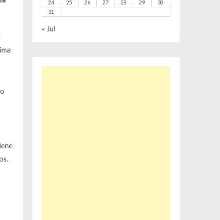
24
25
26
27
28
29
30
31
« Jul
l
tima
ro
iene
os.