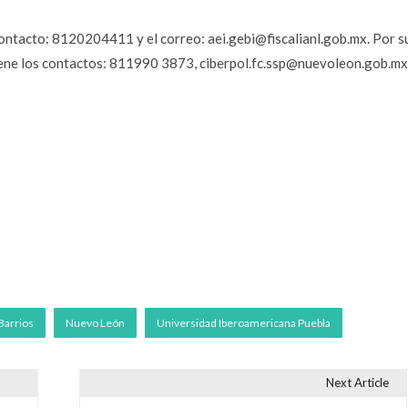
ontacto: 8120204411 y el correo: aei.gebi@fiscalianl.gob.mx. Por s
iene los contactos: 811990 3873, ciberpol.fc.ssp@nuevoleon.gob.mx
Barrios
Nuevo León
Universidad Iberoamericana Puebla
Next Article