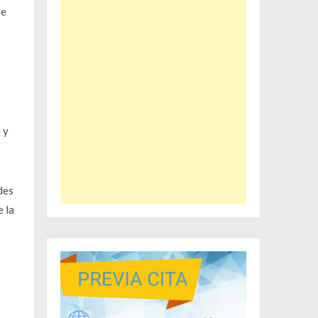
de
 y
des
e la