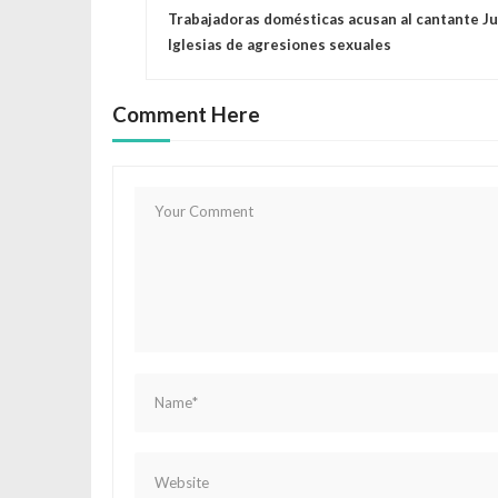
Trabajadoras domésticas acusan al cantante Ju
a
Iglesias de agresiones sexuales
v
Comment Here
e
g
a
c
i
ó
n