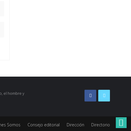
o, el hombre y
nes Somos
Consejo editorial
Dirección
Directorio