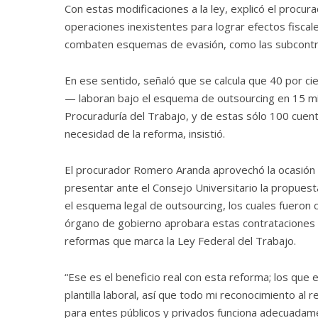
Con estas modificaciones a la ley, explicó el procur
operaciones inexistentes para lograr efectos fiscal
combaten esquemas de evasión, como las subcontrat
En ese sentido, señaló que se calcula que 40 por 
— laboran bajo el esquema de outsourcing en 15 mil
Procuraduría del Trabajo, y de estas sólo 100 cuen
necesidad de la reforma, insistió.
El procurador Romero Aranda aprovechó la ocasión pa
presentar ante el Consejo Universitario la propues
el esquema legal de outsourcing, los cuales fueron
órgano de gobierno aprobara estas contrataciones e
reformas que marca la Ley Federal del Trabajo.
“Ese es el beneficio real con esta reforma; los qu
plantilla laboral, así que todo mi reconocimiento a
para entes públicos y privados funciona adecuadame