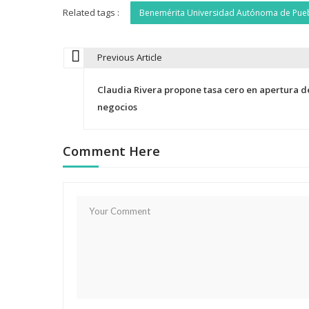
Related tags :
Benemérita Universidad Autónoma de Pue
Previous Article
N
Claudia Rivera propone tasa cero en apertura d
a
negocios
v
Comment Here
e
g
a
c