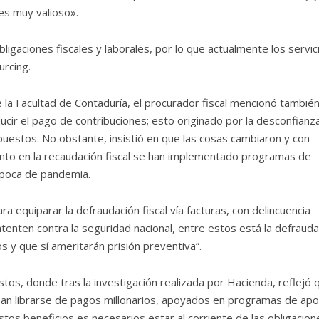
es muy valioso».
igaciones fiscales y laborales, por lo que actualmente los servic
urcing.
 la Facultad de Contaduría, el procurador fiscal mencionó tambié
ducir el pago de contribuciones; esto originado por la desconfianz
uestos. No obstante, insistió en que las cosas cambiaron y con
ento en la recaudación fiscal se han implementado programas de
época de pandemia.
 equiparar la defraudación fiscal vía facturas, con delincuencia
atenten contra la seguridad nacional, entre estos está la defrauda
s y que sí ameritarán prisión preventiva”.
os, donde tras la investigación realizada por Hacienda, reflejó 
ban librarse de pagos millonarios, apoyados en programas de apo
stos beneficios es necesarios estar al corriente de las obligacion