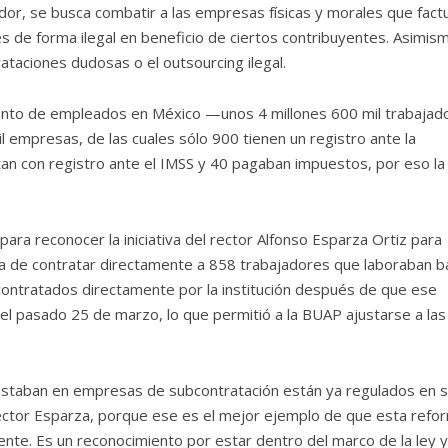
ador, se busca combatir a las empresas físicas y morales que fact
es de forma ilegal en beneficio de ciertos contribuyentes. Asimis
aciones dudosas o el outsourcing ilegal.
ciento de empleados en México —unos 4 millones 600 mil trabajad
 empresas, de las cuales sólo 900 tienen un registro ante la
tan con registro ante el IMSS y 40 pagaban impuestos, por eso la
ra reconocer la iniciativa del rector Alfonso Esparza Ortiz para
ta de contratar directamente a 858 trabajadores que laboraban b
 contratados directamente por la institución después de que ese
l pasado 25 de marzo, lo que permitió a la BUAP ajustarse a las
e estaban en empresas de subcontratación están ya regulados en 
l rector Esparza, porque ese es el mejor ejemplo de que esta refo
nte. Es un reconocimiento por estar dentro del marco de la ley 