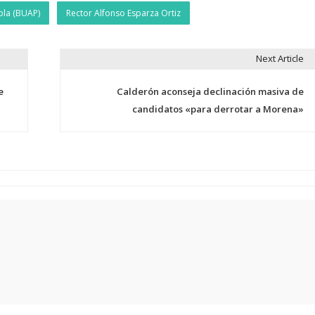
bla (BUAP)
Rector Alfonso Esparza Ortiz
Next Article
e
Calderón aconseja declinación masiva de
candidatos «para derrotar a Morena»