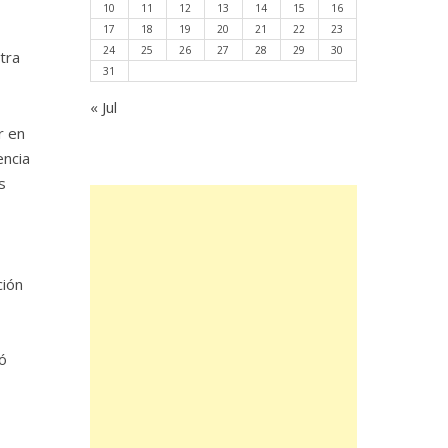
10
11
12
13
14
15
16
17
18
19
20
21
22
23
24
25
26
27
28
29
30
tra
31
« Jul
r en
encia
s
ción
ó