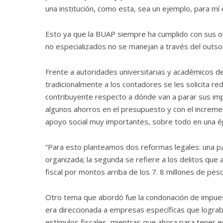
una institución, como esta, sea un ejemplo, para mí 
Esto ya que la BUAP siempre ha cumplido con sus obl
no especializados no se manejan a través del outso
Frente a autoridades universitarias y académicos de
tradicionalmente a los contadores se les solicita re
contribuyente respecto a dónde van a parar sus imp
algunos ahorros en el presupuesto y con el increm
apoyo social muy importantes, sobre todo en una 
“Para esto planteamos dos reformas legales: una para
organizada; la segunda se refiere a los delitos que 
fiscal por montos arriba de los 7. 8 millones de peso
Otro tema que abordó fue la condonación de impuest
era direccionada a empresas específicas que logra
estímulos fiscales, mientras que ahora para tener e