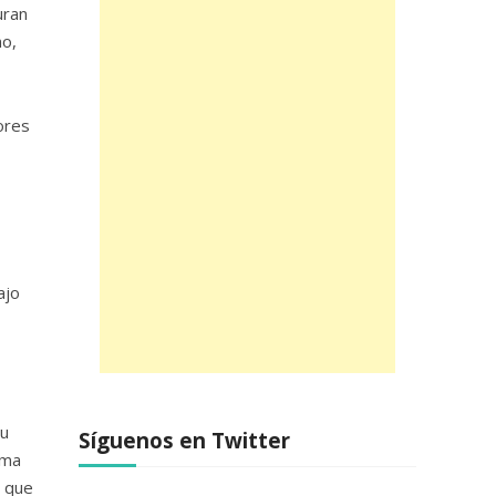
uran
mo,
ores
ajo
su
Síguenos en Twitter
rma
y que