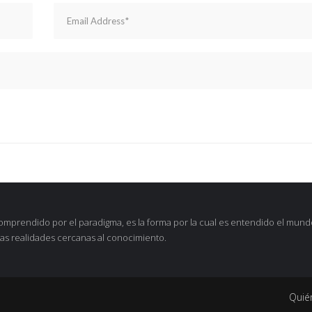
omprendido por el paradigma, es la forma por la cual es entendido el mund
as realidades cercanas al conocimiento.
Quié