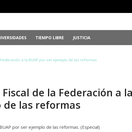
IVERSIDADES
TIEMPO LIBRE
JUSTICIA
e Guerrero, por ocultar evidencia del ‘Cas...
agosto 6, 2026
r genocidio en Gaza
agosto 5, 2026
 Federación a la BUAP por ser ejemplo de las reformas
 2026: Más de 250 medallas y busca récord...
agosto 4, 2026
memorias del chef Anthony Bourdain
julio 29, 2026
nversión; el Parlamento aprueba reformas ...
julio 29, 2026
iscal de la Federación a l
 de las reformas