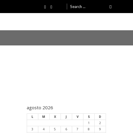
Search
for:
a
agosto 2026
L
M
X
J
V
S
D
1
2
3
4
5
6
7
8
9