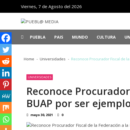
Skip
Skip
Viernes, 7 de Agosto del 2026
to
to
navigation
content
PUEBL@ MEDIA
Noticias de Puebla, México y el mundo
PUEBLA
PAIS
MUNDO
CULTURA
UN
Detenido Ángel Aguirre, exgobernador d
Cae apoyo ciudadano a Israel en EU po
Home
Universidades
Reconoce Procurador Fiscal de la
México arrasa en los Centroamericanos
Panorama
“Tony”: una sabrosa reedición de las 
Cuba se abre al sector privado y a la i
UNIVERSIDADES
Reconoce Procurador F
BUAP por ser ejemplo
mayo 30, 2021
0