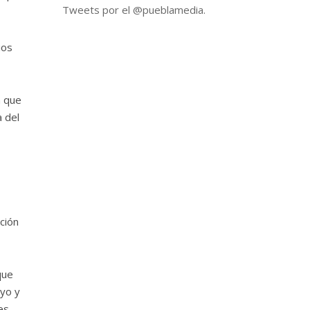
Tweets por el @pueblamedia.
ios
n que
a del
ción
que
yo y
es