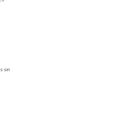
n
s sin