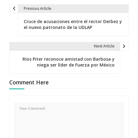
Previous Article
N
Cruce de acusaciones entre el rector Derbez y
a
el nuevo patronato de la UDLAP
v
e
Next Article
g
Ríos Piter reconoce amistad con Barbosa y
niega ser líder de Fuerza por México
a
c
Comment Here
i
ó
n
d
e