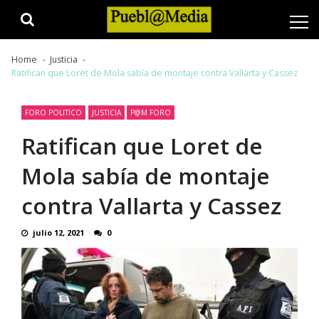
Skip
Skip
to
to
navigation
content
Home
Justicia
Ratifican que Loret de Mola sabía de montaje contra Vallarta y Cassez
FORO POLITICO
JUSTICIA
P@M FORO
Ratifican que Loret de
Mola sabía de montaje
contra Vallarta y Cassez
julio 12, 2021
0