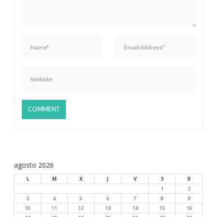
e
n
t
r
a
d
a
s
agosto 2026
L
M
X
J
V
S
D
1
2
3
4
5
6
7
8
9
10
11
12
13
14
15
16