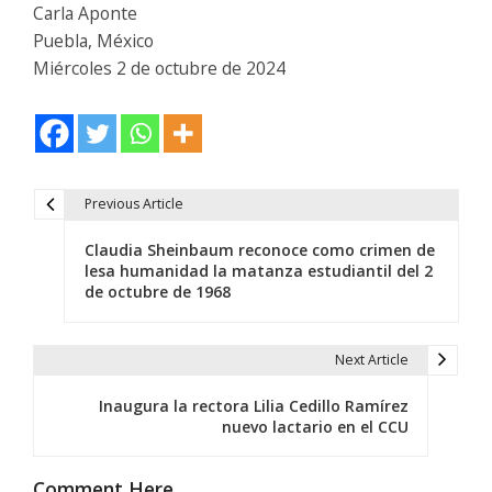
Carla Aponte
Puebla, México
Miércoles 2 de octubre de 2024
Previous Article
N
Claudia Sheinbaum reconoce como crimen de
a
lesa humanidad la matanza estudiantil del 2
de octubre de 1968
v
e
Next Article
g
Inaugura la rectora Lilia Cedillo Ramírez
a
nuevo lactario en el CCU
c
Comment Here