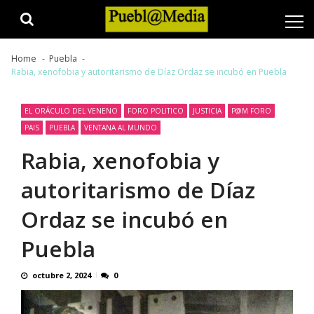
Skip
Skip
to
to
navigation
content
Home
Puebla
Rabia, xenofobia y autoritarismo de Díaz Ordaz se incubó en Puebla
EL ORÁCULO DEL VENENO
FORO POLITICO
JUSTICIA
P@M FORO
PAIS
PUEBLA
VENTANA AL MUNDO
Rabia, xenofobia y
autoritarismo de Díaz
Ordaz se incubó en
Puebla
octubre 2, 2024
0