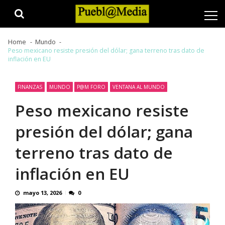
Skip
Skip
to
to
navigation
content
Home
Mundo
Peso mexicano resiste presión del dólar; gana terreno tras dato de
inflación en EU
FINANZAS
MUNDO
P@M FORO
VENTANA AL MUNDO
Peso mexicano resiste
presión del dólar; gana
terreno tras dato de
inflación en EU
mayo 13, 2026
0