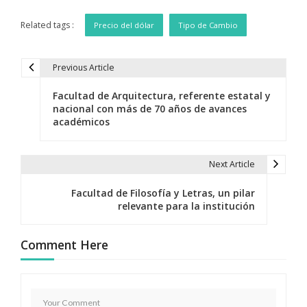
Related tags :
Precio del dólar
Tipo de Cambio
Previous Article
N
Facultad de Arquitectura, referente estatal y
a
nacional con más de 70 años de avances
académicos
v
e
Next Article
g
Facultad de Filosofía y Letras, un pilar
a
relevante para la institución
c
Comment Here
i
ó
n