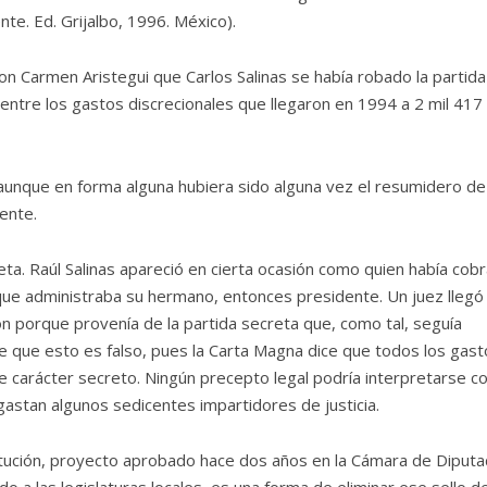
te. Ed. Grijalbo, 1996. México).
con Carmen Aristegui que Carlos Salinas se había robado la partida
 entre los gastos discrecionales que llegaron en 1994 a 2 mil 417
 aunque en forma alguna hubiera sido alguna vez el resumidero de 
dente.
creta. Raúl Salinas apareció en cierta ocasión como quien había cob
ue administraba su hermano, entonces presidente. Un juez llegó 
ón porque provenía de la partida secreta que, como tal, seguía
 que esto es falso, pues la Carta Magna dice que todos los gast
de carácter secreto. Ningún precepto legal podría interpretarse 
stan algunos sedicentes impartidores de justicia.
stitución, proyecto aprobado hace dos años en la Cámara de Diput