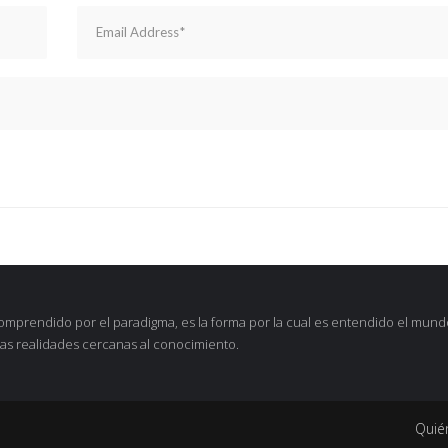
omprendido por el paradigma, es la forma por la cual es entendido el mund
as realidades cercanas al conocimiento.
Quié