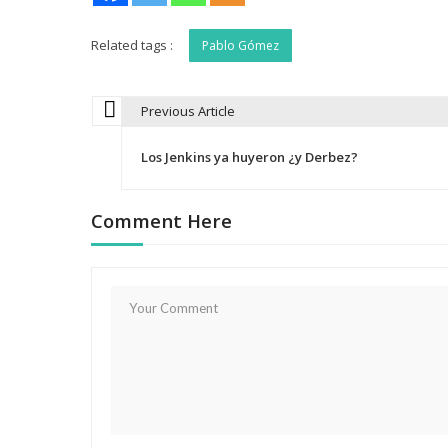
Related tags :
Pablo Gómez
Previous Article
N
Los Jenkins ya huyeron ¿y Derbez?
a
Comment Here
v
e
g
a
c