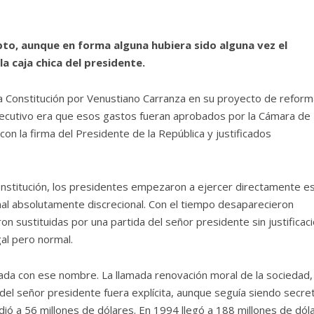
pto, aunque en forma alguna hubiera sido alguna vez el
a caja chica del presidente.
la Constitución por Venustiano Carranza en su proyecto de refor
ecutivo era que esos gastos fueran aprobados por la Cámara de
on la firma del Presidente de la República y justificados
onstitución, los presidentes empezaron a ejercer directamente e
nal absolutamente discrecional. Con el tiempo desaparecieron
 sustituidas por una partida del señor presidente sin justificac
gal pero normal.
ada con ese nombre. La llamada renovación moral de la sociedad,
 del señor presidente fuera explícita, aunque seguía siendo secre
ndió a 56 millones de dólares. En 1994 llegó a 188 millones de dól