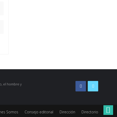
o, el hombre y
nes Somos
Consejo editorial
Dirección
Directorio