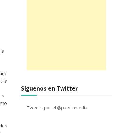
la
rado
a la
Síguenos en Twitter
os
como
Tweets por el @pueblamedia.
ados