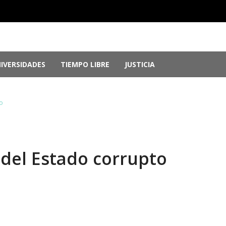
IVERSIDADES
TIEMPO LIBRE
JUSTICIA
e Guerrero, por ocultar evidencia del ‘Cas...
agosto 6, 2026
r genocidio en Gaza
agosto 5, 2026
o
 2026: Más de 250 medallas y busca récord...
agosto 4, 2026
memorias del chef Anthony Bourdain
julio 29, 2026
nversión; el Parlamento aprueba reformas ...
julio 29, 2026
o del Estado corrupto