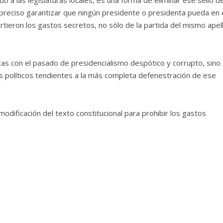
o a las legislaturas locales, es una forma de eliminar ese sello de
reciso garantizar que ningún presidente o presidenta pueda en 
irtieron los gastos secretos, no sólo de la partida del mismo apell
tas con el pasado de presidencialismo despótico y corrupto, sino
s políticos tendientes a la más completa defenestración de ese
odificación del texto constitucional para prohibir los gastos