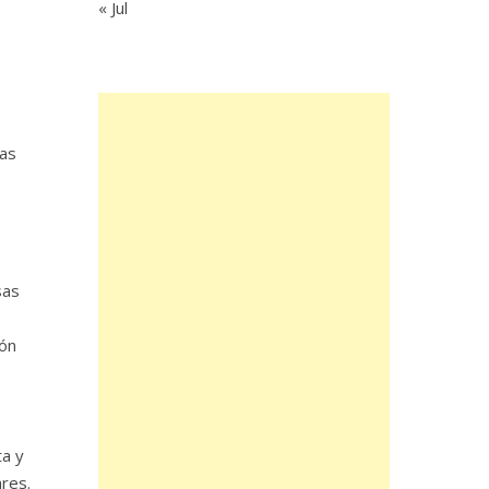
« Jul
mas
sas
ión
ta y
ares.