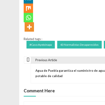
Related tags :
#Caso Ayotzinapa
43 Normalistas Desaparecidos
Previous Article
N
Agua de Puebla garantiza el suministro de agu
a
potable de calidad
v
Comment Here
e