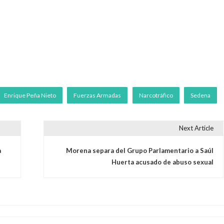
Enrique Peña Nieto
Fuerzas Armadas
Narcotráfico
Sedena
Next Article
a
Morena separa del Grupo Parlamentario a Saúl
Huerta acusado de abuso sexual