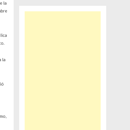
e la
mbre
lica
to.
 la
ió
smo,