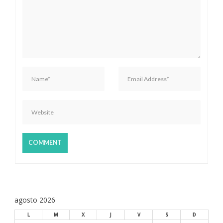
d
e
e
n
t
r
a
d
a
s
agosto 2026
L
M
X
J
V
S
D