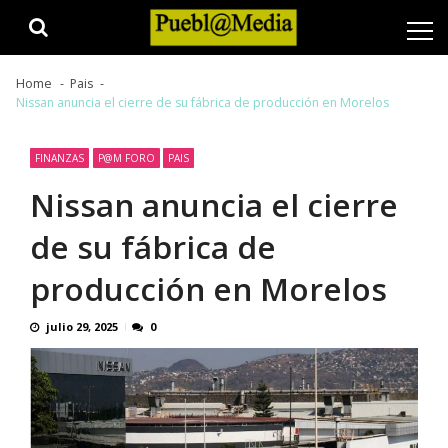
Skip
Skip
to
to
navigation
content
Home
Pais
Nissan anuncia el cierre de su fábrica de producción en Morelos
FINANZAS
P@M FORO
PAIS
Nissan anuncia el cierre
de su fábrica de
producción en Morelos
julio 29, 2025
0