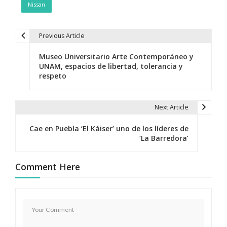
Nissan
Previous Article
N
Museo Universitario Arte Contemporáneo y
a
UNAM, espacios de libertad, tolerancia y
respeto
v
e
Next Article
g
Cae en Puebla ‘El Káiser’ uno de los líderes de
a
‘La Barredora’
c
Comment Here
i
ó
n