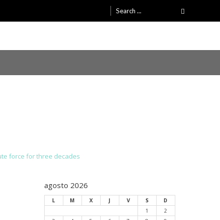
Search
for:
ute force for three decades
agosto 2026
L
M
X
J
V
S
D
1
2