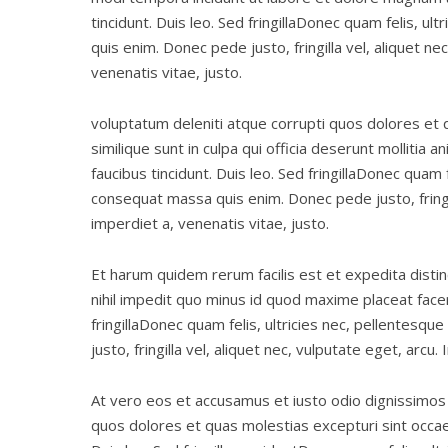
tincidunt. Duis leo. Sed fringillaDonec quam felis, u
quis enim. Donec pede justo, fringilla vel, aliquet ne
venenatis vitae, justo.
voluptatum deleniti atque corrupti quos dolores et 
similique sunt in culpa qui officia deserunt mollitia 
faucibus tincidunt. Duis leo. Sed fringillaDonec quam 
consequat massa quis enim. Donec pede justo, fringill
imperdiet a, venenatis vitae, justo.
Et harum quidem rerum facilis est et expedita disti
nihil impedit quo minus id quod maxime placeat facer
fringillaDonec quam felis, ultricies nec, pellentesq
justo, fringilla vel, aliquet nec, vulputate eget, arcu
At vero eos et accusamus et iusto odio dignissimos 
quos dolores et quas molestias excepturi sint occaec