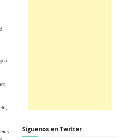
d
gna.
am,
lit,
Síguenos en Twitter
 eius
us