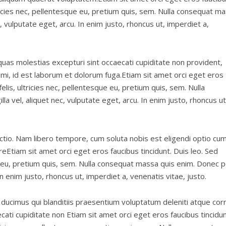
ltricies nec, pellentesque eu, pretium quis, sem. Nulla consequat m
c, vulputate eget, arcu. In enim justo, rhoncus ut, imperdiet a,
quas molestias excepturi sint occaecati cupiditate non provident,
animi, id est laborum et dolorum fuga.Etiam sit amet orci eget eros
felis, ultricies nec, pellentesque eu, pretium quis, sem. Nulla
a vel, aliquet nec, vulputate eget, arcu. In enim justo, rhoncus ut
nctio. Nam libero tempore, cum soluta nobis est eligendi optio cu
eEtiam sit amet orci eget eros faucibus tincidunt. Duis leo. Sed
ue eu, pretium quis, sem. Nulla consequat massa quis enim. Donec 
. In enim justo, rhoncus ut, imperdiet a, venenatis vitae, justo.
ducimus qui blanditiis praesentium voluptatum deleniti atque corr
ati cupiditate non Etiam sit amet orci eget eros faucibus tincidun