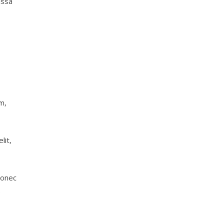
assa
m,
lit,
Donec
.