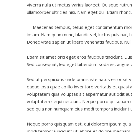
viverra nulla ut metus varius laoreet. Quisque rutrum
ullamcorper ultricies nisi. Nam eget dui. Etiam rhonc
Maecenas tempus, tellus eget condimentum rhon
ipsum. Nam quam nunc, blandit vel, luctus pulvinar, 
Donec vitae sapien ut libero venenatis faucibus. Nul
Etiam sit amet orci eget eros faucibus tincidunt. Dui
Sed consequat, leo eget bibendum sodales, augue ve
Sed ut perspiciatis unde omnis iste natus error si
eaque ipsa quae ab illo inventore veritatis et quasi
voluptatem quia voluptas sit aspernatur aut odit au
voluptatem sequi nesciunt. Neque porro quisquam est
sed quia non numquam eius modi tempora incidunt 
Neque porro quisquam est, qui dolorem ipsum quia d
modi tempora incidunt ut labore et dolore magnam a