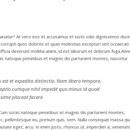
pariatur? At vero eos et accusamus et iusto odio dignissimos duc
 corrupti quos dolores et quas molestias excepturi sint occaecati
 officia deserunt mollitia animi, id est laborum et dolorum fuga.Aen
is natoque penatibus et magnis dis parturient montes, nascetur
est et expedita distinctio. Nam libero tempore,
i optio cumque nihil impedit quo minus id quod
xime placeat facere
um sociis natoque penatibus et magnis dis parturient montes,
nec, pellentesque eu, pretium quis, sem. Nulla consequat massa qu
lputate eget, arcu. In enim justo, rhoncus ut, imperdiet a, venenati