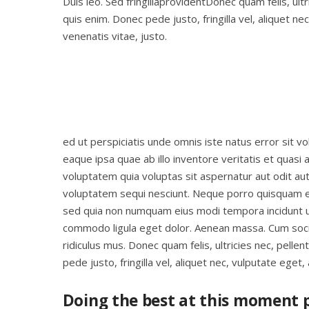
Duis leo. Sed fringillaprovidentDonec quam felis, ul
quis enim. Donec pede justo, fringilla vel, aliquet ne
venenatis vitae, justo.
ed ut perspiciatis unde omnis iste natus error sit
eaque ipsa quae ab illo inventore veritatis et quasi
voluptatem quia voluptas sit aspernatur aut odit au
voluptatem sequi nesciunt. Neque porro quisquam est
sed quia non numquam eius modi tempora incidunt 
commodo ligula eget dolor. Aenean massa. Cum soci
ridiculus mus. Donec quam felis, ultricies nec, pell
pede justo, fringilla vel, aliquet nec, vulputate eget,
Doing the best at this moment p