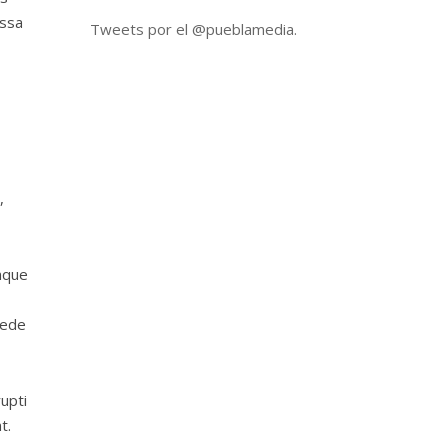
assa
Tweets por el @pueblamedia.
,
mque
pede
upti
t.