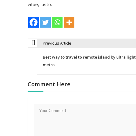
vitae, justo.
Previous Article
N
Best way to travel to remote island by ultra light
a
metro
v
Comment Here
e
g
a