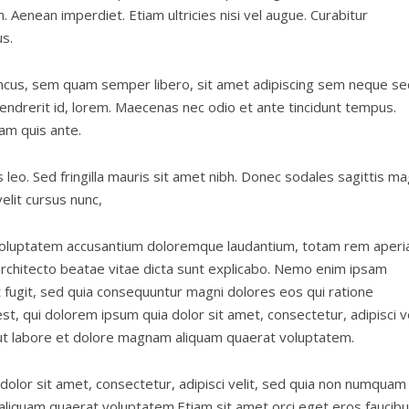
. Aenean imperdiet. Etiam ultricies nisi vel augue. Curabitur
us.
cus, sem quam semper libero, sit amet adipiscing sem neque se
hendrerit id, lorem. Maecenas nec odio et ante tincidunt tempus.
lam quis ante.
s leo. Sed fringilla mauris sit amet nibh. Donec sodales sagittis ma
lit cursus nunc,
t voluptatem accusantium doloremque laudantium, totam rem aperi
 architecto beatae vitae dicta sunt explicabo. Nemo enim ipsam
t fugit, sed quia consequuntur magni dolores eos qui ratione
, qui dolorem ipsum quia dolor sit amet, consectetur, adipisci ve
ut labore et dolore magnam aliquam quaerat voluptatem.
olor sit amet, consectetur, adipisci velit, sed quia non numquam
liquam quaerat voluptatem.Etiam sit amet orci eget eros faucib