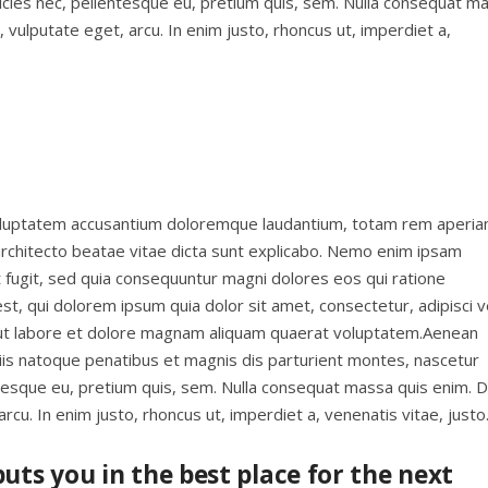
tricies nec, pellentesque eu, pretium quis, sem. Nulla consequat m
c, vulputate eget, arcu. In enim justo, rhoncus ut, imperdiet a,
 voluptatem accusantium doloremque laudantium, totam rem aperia
 architecto beatae vitae dicta sunt explicabo. Nemo enim ipsam
t fugit, sed quia consequuntur magni dolores eos qui ratione
, qui dolorem ipsum quia dolor sit amet, consectetur, adipisci ve
ut labore et dolore magnam aliquam quaerat voluptatem.Aenean
is natoque penatibus et magnis dis parturient montes, nascetur
entesque eu, pretium quis, sem. Nulla consequat massa quis enim. 
 arcu. In enim justo, rhoncus ut, imperdiet a, venenatis vitae, justo
uts you in the best place for the next