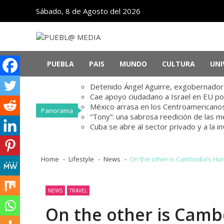
Skip
Skip
Sábado, 8 de Agosto del 2026
to
to
navigation
content
PUEBL@ MEDIA
Noticias de Puebla, México y el mundo
PUEBLA
PAIS
MUNDO
CULTURA
UNI
Detenido Ángel Aguirre, exgobernador d
Cae apoyo ciudadano a Israel en EU po
México arrasa en los Centroamericanos
Panorama
“Tony”: una sabrosa reedición de las 
Cuba se abre al sector privado y a la i
Home
Lifestyle
News
On the other is Cambodia’s Hun 
NEWS
TRAVEL
On the other is Camb