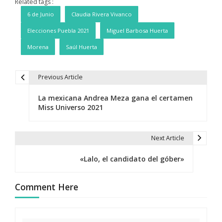
Related tags :
6 de Junio
Claudia Rivera Vivanco
Elecciones Puebla 2021
Miguel Barbosa Huerta
Morena
Saúl Huerta
Previous Article
N
La mexicana Andrea Meza gana el certamen
a
Miss Universo 2021
v
e
Next Article
g
«Lalo, el candidato del góber»
a
Comment Here
c
i