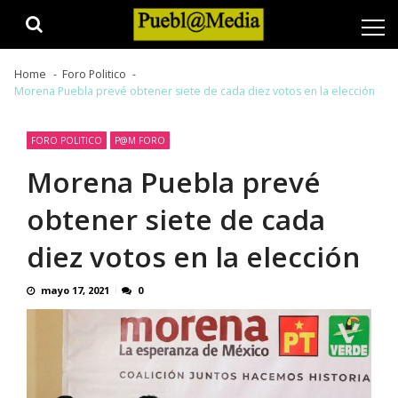
Skip
Skip
to
to
navigation
content
Home
Foro Politico
Morena Puebla prevé obtener siete de cada diez votos en la elección
FORO POLITICO
P@M FORO
Morena Puebla prevé
obtener siete de cada
diez votos en la elección
mayo 17, 2021
0