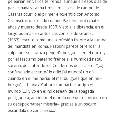
pelearían en varios terrenos, aunque en esos días de
paz armada y calma tensa en la casa de campo de
Casarsa ocurrió el primer encuentro con Antonio
Gramsci, encarcelado cuando Pasolini tenía cuatro
años y muerto desde 1937. Visto a la distancia, en el
largo poema en cantos Las cenizas de Gramsci
(1957), escrito como una confesión frente a la tumba
del marxista en Roma, Pasolini parece ofrendar la
culpa por su crianza pequeñoburguesa en el norte y
por el fascismo paterno frente a la humildad natal,
sureña, del autor de los Cuadernos de la cárcel: “[…]
confuso adolescente/ lo odié [al mundo] un día
cuando en él me hería/ el mal burgués que en mí –
burgués– había./ Y ahora comparto contigo el
mundo.[…] Vivo en el no desear/ de la apagada
postguerra, amando/ el mundo que odio –perdido en
su decepcionante/ miseria– gracias a un oscuro
escándalo de conciencia…”