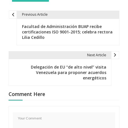
Previous Article
N
Facultad de Administración BUAP recibe
a
certificaciones ISO 9001-2015; celebra rectora
Lilia Cedillo
v
e
Next Article
g
Delegación de EU “de alto nivel” visita
a
Venezuela para proponer acuerdos
energéticos
c
i
Comment Here
ó
n
d