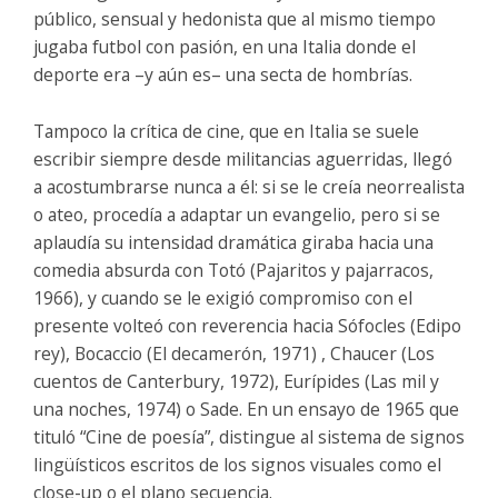
público, sensual y hedonista que al mismo tiempo
jugaba futbol con pasión, en una Italia donde el
deporte era –y aún es– una secta de hombrías.
Tampoco la crítica de cine, que en Italia se suele
escribir siempre desde militancias aguerridas, llegó
a acostumbrarse nunca a él: si se le creía neorrealista
o ateo, procedía a adaptar un evangelio, pero si se
aplaudía su intensidad dramática giraba hacia una
comedia absurda con Totó (Pajaritos y pajarracos,
1966), y cuando se le exigió compromiso con el
presente volteó con reverencia hacia Sófocles (Edipo
rey), Bocaccio (El decamerón, 1971) , Chaucer (Los
cuentos de Canterbury, 1972), Eurípides (Las mil y
una noches, 1974) o Sade. En un ensayo de 1965 que
tituló “Cine de poesía”, distingue al sistema de signos
lingüísticos escritos de los signos visuales como el
close-up o el plano secuencia.