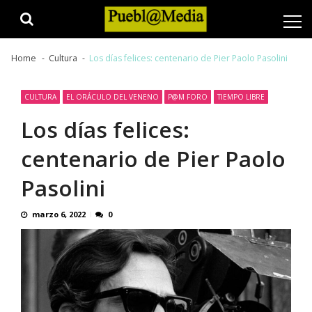
Skip
Skip
to
to
navigation
content
Home
Cultura
Los días felices: centenario de Pier Paolo Pasolini
CULTURA
EL ORÁCULO DEL VENENO
P@M FORO
TIEMPO LIBRE
Los días felices:
centenario de Pier Paolo
Pasolini
marzo 6, 2022
0