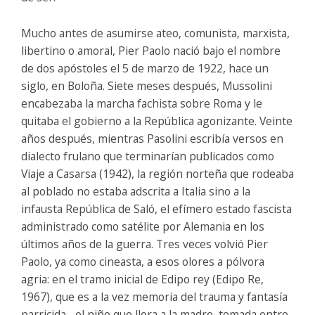
Mucho antes de asumirse ateo, comunista, marxista,
libertino o amoral, Pier Paolo nació bajo el nombre
de dos apóstoles el 5 de marzo de 1922, hace un
siglo, en Boloña. Siete meses después, Mussolini
encabezaba la marcha fachista sobre Roma y le
quitaba el gobierno a la República agonizante. Veinte
años después, mientras Pasolini escribía versos en
dialecto frulano que terminarían publicados como
Viaje a Casarsa (1942), la región norteña que rodeaba
al poblado no estaba adscrita a Italia sino a la
infausta República de Saló, el efímero estado fascista
administrado como satélite por Alemania en los
últimos años de la guerra. Tres veces volvió Pier
Paolo, ya como cineasta, a esos olores a pólvora
agria: en el tramo inicial de Edipo rey (Edipo Re,
1967), que es a la vez memoria del trauma y fantasía
parricida –el niño que llora a la madre, tomada entre