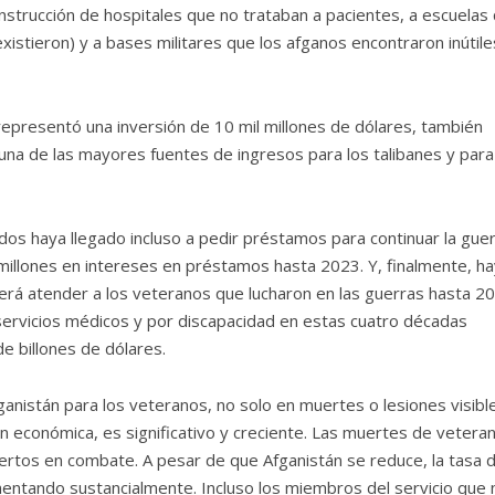
nstrucción de hospitales que no trataban a pacientes, a escuelas
istieron) y a bases militares que los afganos encontraron inútile
 representó una inversión de 10 mil millones de dólares, también
 una de las mayores fuentes de ingresos para los talibanes y para
dos haya llegado incluso a pedir préstamos para continuar la gue
illones en intereses en préstamos hasta 2023. Y, finalmente, ha
berá atender a los veteranos que lucharon en las guerras hasta 2
 servicios médicos y por discapacidad en estas cuatro décadas
e billones de dólares.
fganistán para los veteranos, no solo en muertes o lesiones visibl
ión económica, es significativo y creciente. Las muertes de vetera
uertos en combate. A pesar de que Afganistán se reduce, la tasa 
entando sustancialmente. Incluso los miembros del servicio que 