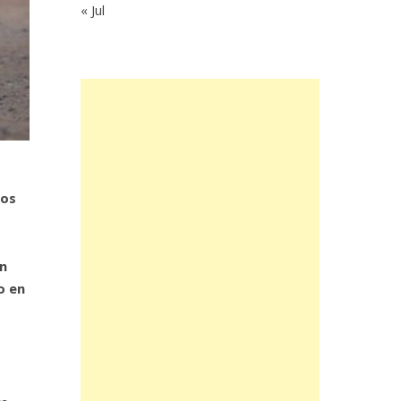
« Jul
Los
in
o en