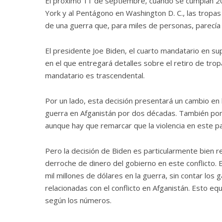
El próximo 11 de septiembre, cuando se cumplan 2
York y al Pentágono en Washington D. C., las tropas
de una guerra que, para miles de personas, parecía 
El presidente Joe Biden, el cuarto mandatario en supe
en el que entregará detalles sobre el retiro de trop
mandatario es trascendental.
Por un lado, esta decisión presentará un cambio en 
guerra en Afganistán por dos décadas. También pone 
aunque hay que remarcar que la violencia en este p
Pero la decisión de Biden es particularmente bien r
derroche de dinero del gobierno en este conflicto.
mil millones de dólares en la guerra, sin contar lo
relacionadas con el conflicto en Afganistán. Esto equ
según los números.