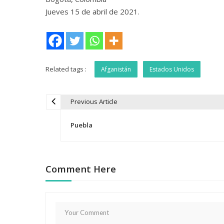
Jueves 15 de abril de 2021.
Related tags :
Afganistán
Estados Unidos
Previous Article
N
Puebla
a
v
Comment Here
e
g