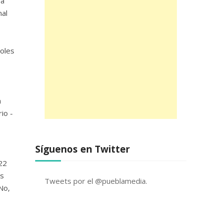
va
nal
coles
a
io -
Síguenos en Twitter
22
es
Tweets por el @pueblamedia.
No,