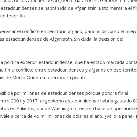
0 años de los ataques de Al Qaeda a las Torres Gemelas en Nue
 estadounidenses se habrán ido de Afganistán. Esto marcará el fi
no tener fin.
rvisar el conflicto en territorio afgano, dará un discurso el miér
as estadounidenses de Afganistán. Sin duda, la decisión del
la política exterior estadounidense, que ha estado marcada por l
fin al conflicto entre estadounidenses y afganos en ese territor
aís de Medio Oriente no terminará pronto-.
ecibida por millones de estadounidenses porque pondrá fin al
 Entre 2001 y 2017, el gobierno estadounidense habría gastado 8
s gatos en Pakistán, donde Washington tenía su base de operacion
ivale a cerca de 45 mil millones de dólares al año. ¿Valió la pena? 