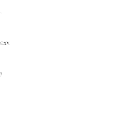
w
ulos.
el