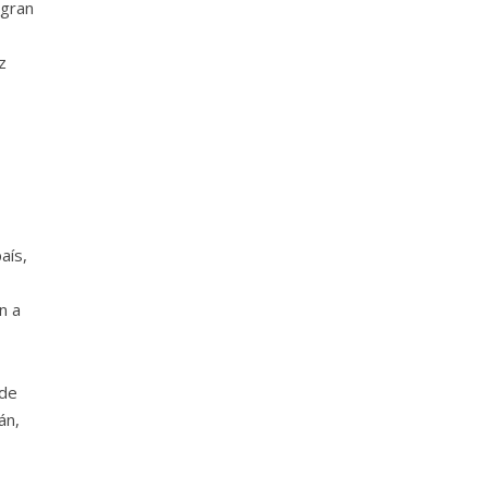
 gran
z
aís,
n a
 de
án,