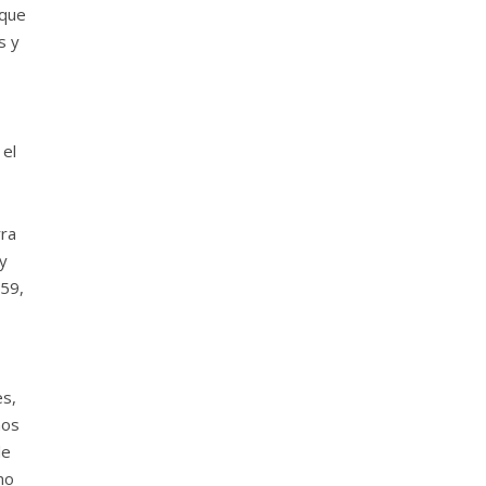
 que
s y
 el
rra
y
059,
es,
nos
de
no