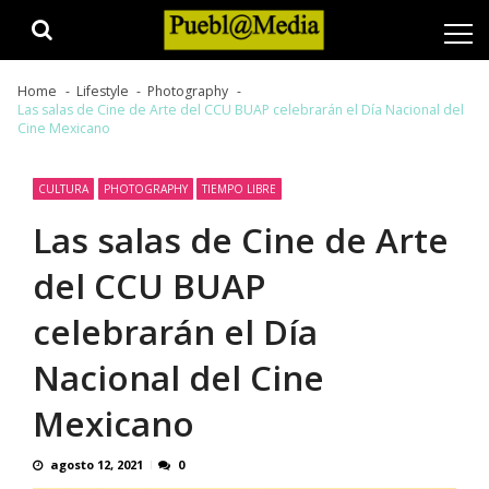
Skip
Skip
to
to
navigation
content
Home
Lifestyle
Photography
Las salas de Cine de Arte del CCU BUAP celebrarán el Día Nacional del
Cine Mexicano
CULTURA
PHOTOGRAPHY
TIEMPO LIBRE
Las salas de Cine de Arte
del CCU BUAP
celebrarán el Día
Nacional del Cine
Mexicano
agosto 12, 2021
0