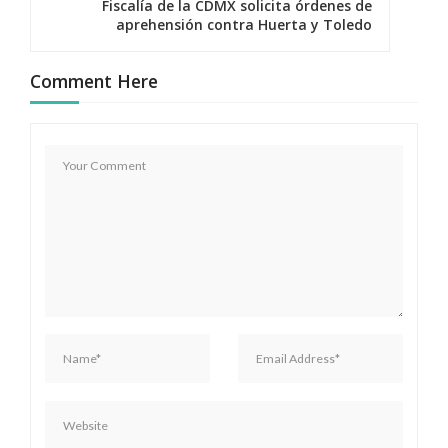
g
Fiscalía de la CDMX solicita órdenes de
aprehensión contra Huerta y Toledo
a
c
Comment Here
i
ó
n
d
e
e
n
t
r
a