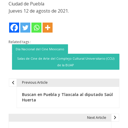
Ciudad de Puebla
Jueves 12 de agosto de 2021.
Related tags :
Día Nacional del Cine Mexicano
Salas de Cine de Arte del Complejo Cultural Universitario (CCU)
de la BUAP
Previous Article
N
Buscan en Puebla y Tlaxcala al diputado Saúl
a
Huerta
v
e
Next Article